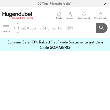
100 Tage Rückgaberecht***
Abholung in über 100 Filialen
Filiale
Konto
Merkzettel
Warenkorb
Hugendubel
Menu
Summer Sale:
13% Rabatt
auf viele Sortimente mit dem
12
mehr
Code
SOMMER13
erfahren