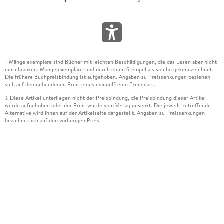
Mängelexemplare sind Bücher mit leichten Beschädigungen, die das Lesen aber nicht
1
einschränken. Mängelexemplare sind durch einen Stempel als solche gekennzeichnet.
Die frühere Buchpreisbindung ist aufgehoben. Angaben zu Preissenkungen beziehen
sich auf den gebundenen Preis eines mangelfreien Exemplars.
Diese Artikel unterliegen nicht der Preisbindung, die Preisbindung dieser Artikel
2
wurde aufgehoben oder der Preis wurde vom Verlag gesenkt. Die jeweils zutreffende
Alternative wird Ihnen auf der Artikelseite dargestellt. Angaben zu Preissenkungen
beziehen sich auf den vorherigen Preis.
Durch Öffnen der Leseprobe willigen Sie ein, dass Daten an den Anbieter der
3
Leseprobe übermittelt werden.
Der gebundene Preis dieses Artikels wird nach Ablauf des auf der Artikelseite
4
dargestellten Datums vom Verlag angehoben.
Der Preisvergleich bezieht sich auf die unverbindliche Preisempfehlung (UVP) des
5
Herstellers.
Der gebundene Preis dieses Artikels wurde vom Verlag gesenkt. Angaben zu
6
Preissenkungen beziehen sich auf den vorherigen Preis.
Die Preisbindung dieses Artikels wurde aufgehoben. Angaben zu Preissenkungen
7