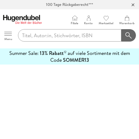
100 Tage Rückgaberecht***
Abholung in über 100 Filialen
Filiale
Konto
Merkzettel
Warenkorb
Hugendubel
Menu
Summer Sale:
13% Rabatt
auf viele Sortimente mit dem
12
mehr
Code
SOMMER13
erfahren