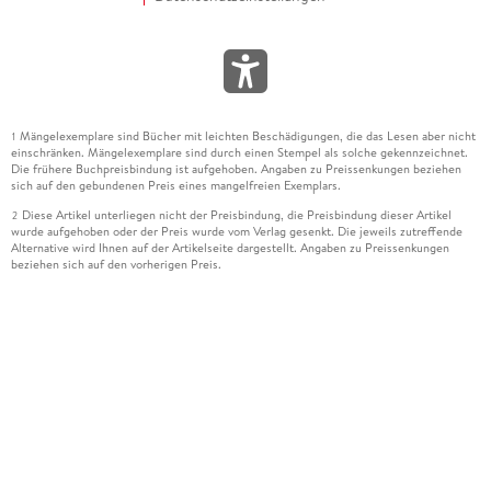
Mängelexemplare sind Bücher mit leichten Beschädigungen, die das Lesen aber nicht
1
einschränken. Mängelexemplare sind durch einen Stempel als solche gekennzeichnet.
Die frühere Buchpreisbindung ist aufgehoben. Angaben zu Preissenkungen beziehen
sich auf den gebundenen Preis eines mangelfreien Exemplars.
Diese Artikel unterliegen nicht der Preisbindung, die Preisbindung dieser Artikel
2
wurde aufgehoben oder der Preis wurde vom Verlag gesenkt. Die jeweils zutreffende
Alternative wird Ihnen auf der Artikelseite dargestellt. Angaben zu Preissenkungen
beziehen sich auf den vorherigen Preis.
Durch Öffnen der Leseprobe willigen Sie ein, dass Daten an den Anbieter der
3
Leseprobe übermittelt werden.
Der gebundene Preis dieses Artikels wird nach Ablauf des auf der Artikelseite
4
dargestellten Datums vom Verlag angehoben.
Der Preisvergleich bezieht sich auf die unverbindliche Preisempfehlung (UVP) des
5
Herstellers.
Der gebundene Preis dieses Artikels wurde vom Verlag gesenkt. Angaben zu
6
Preissenkungen beziehen sich auf den vorherigen Preis.
Die Preisbindung dieses Artikels wurde aufgehoben. Angaben zu Preissenkungen
7