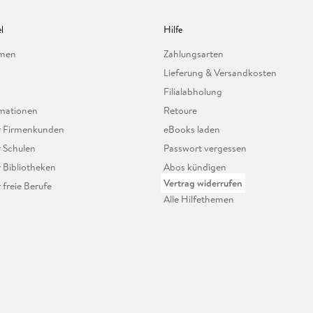
l
Hilfe
hmen
Zahlungsarten
Lieferung & Versandkosten
Filialabholung
mationen
Retoure
ür Firmenkunden
eBooks laden
r Schulen
Passwort vergessen
r Bibliotheken
Abos kündigen
Vertrag widerrufen
r freie Berufe
Alle Hilfethemen