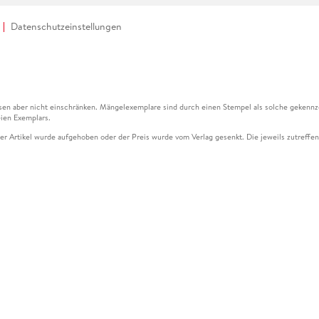
Datenschutzeinstellungen
en aber nicht einschränken. Mängelexemplare sind durch einen Stempel als solche gekennz
ien Exemplars.
ser Artikel wurde aufgehoben oder der Preis wurde vom Verlag gesenkt. Die jeweils zutreffend
ter der Leseprobe übermittelt werden.
kelseite dargestellten Datums vom Verlag angehoben.
g (UVP) des Herstellers.
n zu Preissenkungen beziehen sich auf den vorherigen Preis.
senkungen beziehen sich auf den letzten gebundenen Preis.
kelseite dargestellten Datums vom Verlag angehoben.
n den Gutschein ausschließlich online einlösen unter www.hugendubel.de. Keine Bestellung z
und eBooks) sowie für preisgebundene Kalender, tolino shine (4016621130466), tolino selec
cht möglich. Ein Weiterverkauf und der Handel des Gutscheincodes sind nicht gestattet.