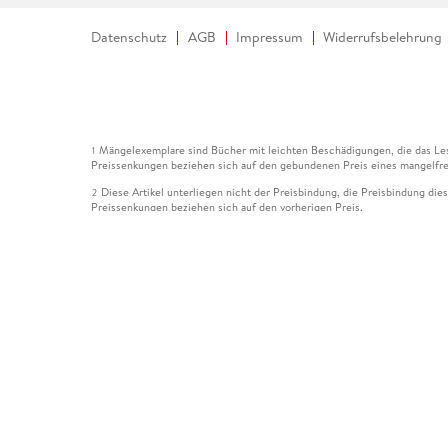
Datenschutz
AGB
Impressum
Widerrufsbelehrung
Mängelexemplare sind Bücher mit leichten Beschädigungen, die das Les
1
Preissenkungen beziehen sich auf den gebundenen Preis eines mangelfre
Diese Artikel unterliegen nicht der Preisbindung, die Preisbindung die
2
Preissenkungen beziehen sich auf den vorherigen Preis.
Durch Öffnen der Leseprobe willigen Sie ein, dass Daten an den Anbie
3
Der gebundene Preis dieses Artikels wird nach Ablauf des auf der Arti
4
Der Preisvergleich bezieht sich auf die unverbindliche Preisempfehlun
5
Der gebundene Preis dieses Artikels wurde vom Verlag gesenkt. Angabe
6
Die Preisbindung dieses Artikels wurde aufgehoben. Angaben zu Preis
7
Der gebundene Preis dieses Artikels wird nach Ablauf des auf der Arti
8
Ihr Gutschein SOMMER13 gilt bis einschließlich 10.08.2026. Sie könne
12
gültig für gesetzlich preisgebundene Artikel (deutschsprachige Bücher 
Gutscheinen und Geschenkkarten kombinierbar. Eine Barauszahlung ist ni