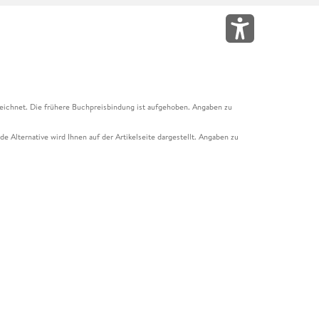
eichnet. Die frühere Buchpreisbindung ist aufgehoben. Angaben zu
e Alternative wird Ihnen auf der Artikelseite dargestellt. Angaben zu
ur Abholung mit Zahlung in der Filiale möglich. Der Gutschein ist nicht
t und das Hugendubel Hörbuch Abo. Der Gutschein ist nicht mit anderen