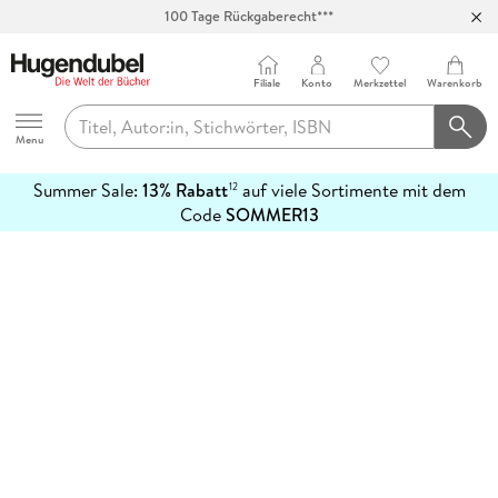
100 Tage Rückgaberecht***
Abholung in über 100 Filialen
Filiale
Konto
Merkzettel
Warenkorb
Hugendubel
Menu
Summer Sale:
13% Rabatt
auf viele Sortimente mit dem
12
mehr
Code
SOMMER13
erfahren