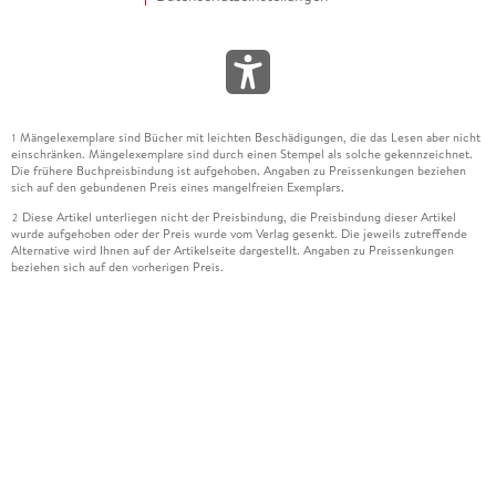
Mängelexemplare sind Bücher mit leichten Beschädigungen, die das Lesen aber nicht
1
einschränken. Mängelexemplare sind durch einen Stempel als solche gekennzeichnet.
Die frühere Buchpreisbindung ist aufgehoben. Angaben zu Preissenkungen beziehen
sich auf den gebundenen Preis eines mangelfreien Exemplars.
Diese Artikel unterliegen nicht der Preisbindung, die Preisbindung dieser Artikel
2
wurde aufgehoben oder der Preis wurde vom Verlag gesenkt. Die jeweils zutreffende
Alternative wird Ihnen auf der Artikelseite dargestellt. Angaben zu Preissenkungen
beziehen sich auf den vorherigen Preis.
Durch Öffnen der Leseprobe willigen Sie ein, dass Daten an den Anbieter der
3
Leseprobe übermittelt werden.
Der gebundene Preis dieses Artikels wird nach Ablauf des auf der Artikelseite
4
dargestellten Datums vom Verlag angehoben.
Der Preisvergleich bezieht sich auf die unverbindliche Preisempfehlung (UVP) des
5
Herstellers.
Der gebundene Preis dieses Artikels wurde vom Verlag gesenkt. Angaben zu
6
Preissenkungen beziehen sich auf den vorherigen Preis.
Die Preisbindung dieses Artikels wurde aufgehoben. Angaben zu Preissenkungen
7