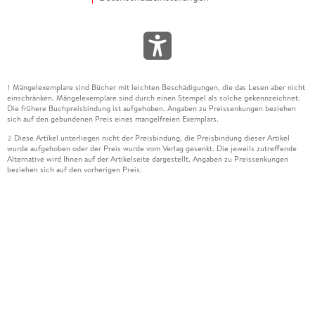
Mängelexemplare sind Bücher mit leichten Beschädigungen, die das Lesen aber nicht
1
einschränken. Mängelexemplare sind durch einen Stempel als solche gekennzeichnet.
Die frühere Buchpreisbindung ist aufgehoben. Angaben zu Preissenkungen beziehen
sich auf den gebundenen Preis eines mangelfreien Exemplars.
Diese Artikel unterliegen nicht der Preisbindung, die Preisbindung dieser Artikel
2
wurde aufgehoben oder der Preis wurde vom Verlag gesenkt. Die jeweils zutreffende
Alternative wird Ihnen auf der Artikelseite dargestellt. Angaben zu Preissenkungen
beziehen sich auf den vorherigen Preis.
Durch Öffnen der Leseprobe willigen Sie ein, dass Daten an den Anbieter der
3
Leseprobe übermittelt werden.
Der gebundene Preis dieses Artikels wird nach Ablauf des auf der Artikelseite
4
dargestellten Datums vom Verlag angehoben.
Der Preisvergleich bezieht sich auf die unverbindliche Preisempfehlung (UVP) des
5
Herstellers.
Der gebundene Preis dieses Artikels wurde vom Verlag gesenkt. Angaben zu
6
Preissenkungen beziehen sich auf den vorherigen Preis.
Die Preisbindung dieses Artikels wurde aufgehoben. Angaben zu Preissenkungen
7