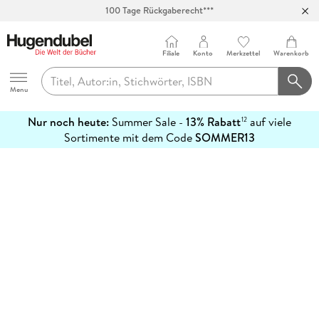
100 Tage Rückgaberecht***
Abholung in über 100 Filialen
Filiale
Konto
Merkzettel
Warenkorb
Hugendubel
Menu
Nur noch heute:
Summer Sale -
13% Rabatt
auf viele
12
mehr
Sortimente mit dem Code
SOMMER13
erfahren