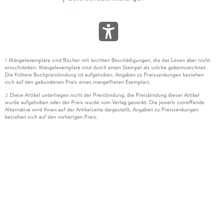
Mängelexemplare sind Bücher mit leichten Beschädigungen, die das Lesen aber nicht
1
einschränken. Mängelexemplare sind durch einen Stempel als solche gekennzeichnet.
Die frühere Buchpreisbindung ist aufgehoben. Angaben zu Preissenkungen beziehen
sich auf den gebundenen Preis eines mangelfreien Exemplars.
Diese Artikel unterliegen nicht der Preisbindung, die Preisbindung dieser Artikel
2
wurde aufgehoben oder der Preis wurde vom Verlag gesenkt. Die jeweils zutreffende
Alternative wird Ihnen auf der Artikelseite dargestellt. Angaben zu Preissenkungen
beziehen sich auf den vorherigen Preis.
Durch Öffnen der Leseprobe willigen Sie ein, dass Daten an den Anbieter der
3
Leseprobe übermittelt werden.
Der gebundene Preis dieses Artikels wird nach Ablauf des auf der Artikelseite
4
dargestellten Datums vom Verlag angehoben.
Der Preisvergleich bezieht sich auf die unverbindliche Preisempfehlung (UVP) des
5
Herstellers.
Der gebundene Preis dieses Artikels wurde vom Verlag gesenkt. Angaben zu
6
Preissenkungen beziehen sich auf den vorherigen Preis.
Die Preisbindung dieses Artikels wurde aufgehoben. Angaben zu Preissenkungen
7