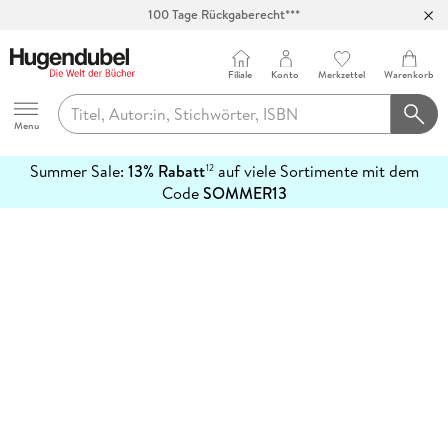
100 Tage Rückgaberecht***
Abholung in über 100 Filialen
Filiale
Konto
Merkzettel
Warenkorb
Hugendubel
Menu
Summer Sale:
13% Rabatt
auf viele Sortimente mit dem
12
mehr
Code
SOMMER13
erfahren