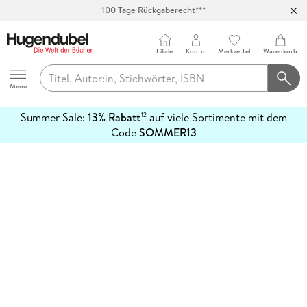
100 Tage Rückgaberecht***
Abholung in über 100 Filialen
Filiale
Konto
Merkzettel
Warenkorb
Hugendubel
Menu
Summer Sale:
13% Rabatt
auf viele Sortimente mit dem
12
mehr
Code
SOMMER13
erfahren