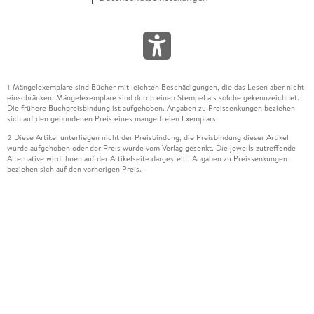
Mängelexemplare sind Bücher mit leichten Beschädigungen, die das Lesen aber nicht
1
einschränken. Mängelexemplare sind durch einen Stempel als solche gekennzeichnet.
Die frühere Buchpreisbindung ist aufgehoben. Angaben zu Preissenkungen beziehen
sich auf den gebundenen Preis eines mangelfreien Exemplars.
Diese Artikel unterliegen nicht der Preisbindung, die Preisbindung dieser Artikel
2
wurde aufgehoben oder der Preis wurde vom Verlag gesenkt. Die jeweils zutreffende
Alternative wird Ihnen auf der Artikelseite dargestellt. Angaben zu Preissenkungen
beziehen sich auf den vorherigen Preis.
Durch Öffnen der Leseprobe willigen Sie ein, dass Daten an den Anbieter der
3
Leseprobe übermittelt werden.
Der gebundene Preis dieses Artikels wird nach Ablauf des auf der Artikelseite
4
dargestellten Datums vom Verlag angehoben.
Der Preisvergleich bezieht sich auf die unverbindliche Preisempfehlung (UVP) des
5
Herstellers.
Der gebundene Preis dieses Artikels wurde vom Verlag gesenkt. Angaben zu
6
Preissenkungen beziehen sich auf den vorherigen Preis.
Die Preisbindung dieses Artikels wurde aufgehoben. Angaben zu Preissenkungen
7