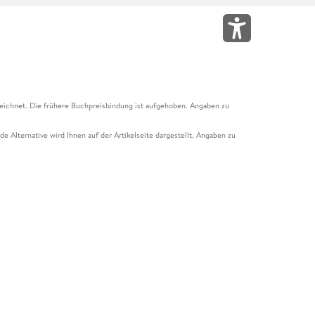
eichnet. Die frühere Buchpreisbindung ist aufgehoben. Angaben zu
e Alternative wird Ihnen auf der Artikelseite dargestellt. Angaben zu
ur Abholung mit Zahlung in der Filiale möglich. Der Gutschein ist nicht
t und das Hugendubel Hörbuch Abo. Der Gutschein ist nicht mit anderen