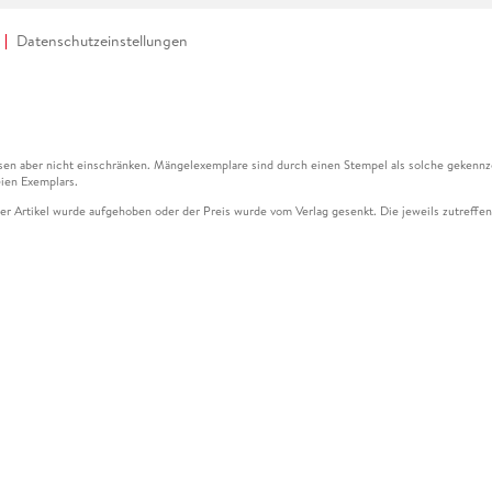
Datenschutzeinstellungen
en aber nicht einschränken. Mängelexemplare sind durch einen Stempel als solche gekennz
ien Exemplars.
ser Artikel wurde aufgehoben oder der Preis wurde vom Verlag gesenkt. Die jeweils zutreffend
ter der Leseprobe übermittelt werden.
kelseite dargestellten Datums vom Verlag angehoben.
g (UVP) des Herstellers.
n zu Preissenkungen beziehen sich auf den vorherigen Preis.
senkungen beziehen sich auf den letzten gebundenen Preis.
kelseite dargestellten Datums vom Verlag angehoben.
n den Gutschein ausschließlich online einlösen unter www.hugendubel.de. Keine Bestellung z
und eBooks) sowie für preisgebundene Kalender, tolino shine (4016621130466), tolino selec
cht möglich. Ein Weiterverkauf und der Handel des Gutscheincodes sind nicht gestattet.