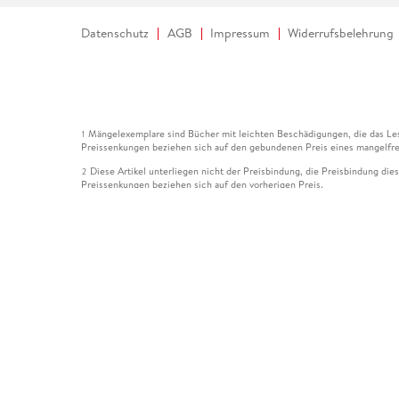
Datenschutz
AGB
Impressum
Widerrufsbelehrung
Mängelexemplare sind Bücher mit leichten Beschädigungen, die das Les
1
Preissenkungen beziehen sich auf den gebundenen Preis eines mangelfre
Diese Artikel unterliegen nicht der Preisbindung, die Preisbindung die
2
Preissenkungen beziehen sich auf den vorherigen Preis.
Durch Öffnen der Leseprobe willigen Sie ein, dass Daten an den Anbie
3
Der gebundene Preis dieses Artikels wird nach Ablauf des auf der Arti
4
Der Preisvergleich bezieht sich auf die unverbindliche Preisempfehlun
5
Der gebundene Preis dieses Artikels wurde vom Verlag gesenkt. Angabe
6
Die Preisbindung dieses Artikels wurde aufgehoben. Angaben zu Preis
7
Der gebundene Preis dieses Artikels wird nach Ablauf des auf der Arti
8
Ihr Gutschein SOMMER13 gilt bis einschließlich 10.08.2026. Sie könne
12
gültig für gesetzlich preisgebundene Artikel (deutschsprachige Bücher 
Gutscheinen und Geschenkkarten kombinierbar. Eine Barauszahlung ist ni