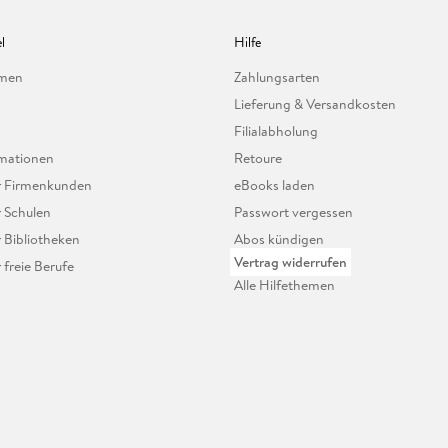
l
Hilfe
hmen
Zahlungsarten
Lieferung & Versandkosten
Filialabholung
mationen
Retoure
ür Firmenkunden
eBooks laden
r Schulen
Passwort vergessen
r Bibliotheken
Abos kündigen
Vertrag widerrufen
r freie Berufe
Alle Hilfethemen