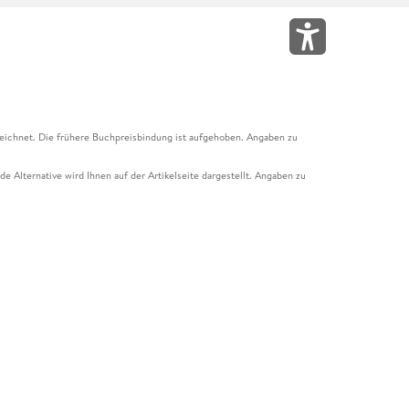
eichnet. Die frühere Buchpreisbindung ist aufgehoben. Angaben zu
e Alternative wird Ihnen auf der Artikelseite dargestellt. Angaben zu
ur Abholung mit Zahlung in der Filiale möglich. Der Gutschein ist nicht
t und das Hugendubel Hörbuch Abo. Der Gutschein ist nicht mit anderen