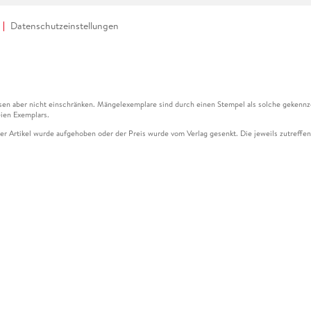
Datenschutzeinstellungen
en aber nicht einschränken. Mängelexemplare sind durch einen Stempel als solche gekennz
ien Exemplars.
ser Artikel wurde aufgehoben oder der Preis wurde vom Verlag gesenkt. Die jeweils zutreffend
ter der Leseprobe übermittelt werden.
kelseite dargestellten Datums vom Verlag angehoben.
g (UVP) des Herstellers.
n zu Preissenkungen beziehen sich auf den vorherigen Preis.
senkungen beziehen sich auf den letzten gebundenen Preis.
kelseite dargestellten Datums vom Verlag angehoben.
n den Gutschein ausschließlich online einlösen unter www.hugendubel.de. Keine Bestellung z
und eBooks) sowie für preisgebundene Kalender, tolino shine (4016621130466), tolino selec
cht möglich. Ein Weiterverkauf und der Handel des Gutscheincodes sind nicht gestattet.