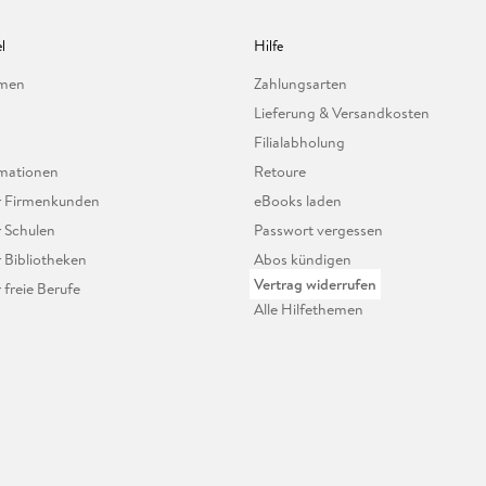
l
Hilfe
hmen
Zahlungsarten
Lieferung & Versandkosten
Filialabholung
mationen
Retoure
ür Firmenkunden
eBooks laden
r Schulen
Passwort vergessen
r Bibliotheken
Abos kündigen
Vertrag widerrufen
r freie Berufe
Alle Hilfethemen