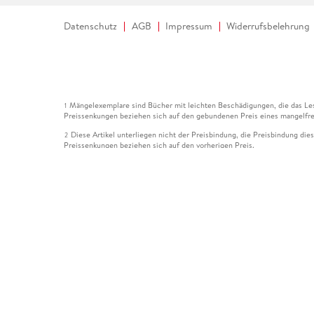
Datenschutz
AGB
Impressum
Widerrufsbelehrung
Mängelexemplare sind Bücher mit leichten Beschädigungen, die das Les
1
Preissenkungen beziehen sich auf den gebundenen Preis eines mangelfre
Diese Artikel unterliegen nicht der Preisbindung, die Preisbindung die
2
Preissenkungen beziehen sich auf den vorherigen Preis.
Durch Öffnen der Leseprobe willigen Sie ein, dass Daten an den Anbie
3
Der gebundene Preis dieses Artikels wird nach Ablauf des auf der Arti
4
Der Preisvergleich bezieht sich auf die unverbindliche Preisempfehlun
5
Der gebundene Preis dieses Artikels wurde vom Verlag gesenkt. Angabe
6
Die Preisbindung dieses Artikels wurde aufgehoben. Angaben zu Preis
7
Der gebundene Preis dieses Artikels wird nach Ablauf des auf der Arti
8
Ihr Gutschein SOMMER13 gilt bis einschließlich 10.08.2026. Sie könne
12
gültig für gesetzlich preisgebundene Artikel (deutschsprachige Bücher 
Gutscheinen und Geschenkkarten kombinierbar. Eine Barauszahlung ist ni