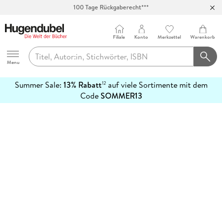
100 Tage Rückgaberecht***
Abholung in über 100 Filialen
Filiale
Konto
Merkzettel
Warenkorb
Hugendubel
Menu
Summer Sale:
13% Rabatt
auf viele Sortimente mit dem
12
mehr
Code
SOMMER13
erfahren