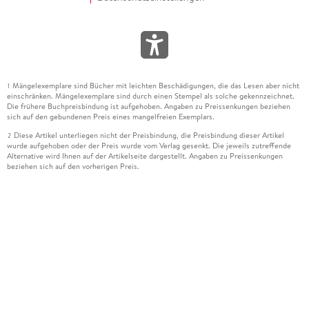
Mängelexemplare sind Bücher mit leichten Beschädigungen, die das Lesen aber nicht
1
einschränken. Mängelexemplare sind durch einen Stempel als solche gekennzeichnet.
Die frühere Buchpreisbindung ist aufgehoben. Angaben zu Preissenkungen beziehen
sich auf den gebundenen Preis eines mangelfreien Exemplars.
Diese Artikel unterliegen nicht der Preisbindung, die Preisbindung dieser Artikel
2
wurde aufgehoben oder der Preis wurde vom Verlag gesenkt. Die jeweils zutreffende
Alternative wird Ihnen auf der Artikelseite dargestellt. Angaben zu Preissenkungen
beziehen sich auf den vorherigen Preis.
Durch Öffnen der Leseprobe willigen Sie ein, dass Daten an den Anbieter der
3
Leseprobe übermittelt werden.
Der gebundene Preis dieses Artikels wird nach Ablauf des auf der Artikelseite
4
dargestellten Datums vom Verlag angehoben.
Der Preisvergleich bezieht sich auf die unverbindliche Preisempfehlung (UVP) des
5
Herstellers.
Der gebundene Preis dieses Artikels wurde vom Verlag gesenkt. Angaben zu
6
Preissenkungen beziehen sich auf den vorherigen Preis.
Die Preisbindung dieses Artikels wurde aufgehoben. Angaben zu Preissenkungen
7