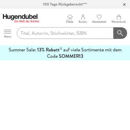
100 Tage Rückgaberecht***
Abholung in über 100 Filialen
Filiale
Konto
Merkzettel
Warenkorb
Hugendubel
Menu
Summer Sale:
13% Rabatt
auf viele Sortimente mit dem
12
mehr
Code
SOMMER13
erfahren