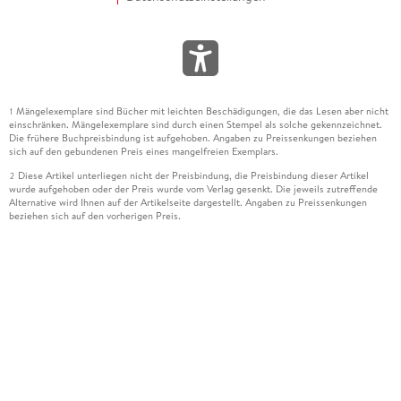
Mängelexemplare sind Bücher mit leichten Beschädigungen, die das Lesen aber nicht
1
einschränken. Mängelexemplare sind durch einen Stempel als solche gekennzeichnet.
Die frühere Buchpreisbindung ist aufgehoben. Angaben zu Preissenkungen beziehen
sich auf den gebundenen Preis eines mangelfreien Exemplars.
Diese Artikel unterliegen nicht der Preisbindung, die Preisbindung dieser Artikel
2
wurde aufgehoben oder der Preis wurde vom Verlag gesenkt. Die jeweils zutreffende
Alternative wird Ihnen auf der Artikelseite dargestellt. Angaben zu Preissenkungen
beziehen sich auf den vorherigen Preis.
Durch Öffnen der Leseprobe willigen Sie ein, dass Daten an den Anbieter der
3
Leseprobe übermittelt werden.
Der gebundene Preis dieses Artikels wird nach Ablauf des auf der Artikelseite
4
dargestellten Datums vom Verlag angehoben.
Der Preisvergleich bezieht sich auf die unverbindliche Preisempfehlung (UVP) des
5
Herstellers.
Der gebundene Preis dieses Artikels wurde vom Verlag gesenkt. Angaben zu
6
Preissenkungen beziehen sich auf den vorherigen Preis.
Die Preisbindung dieses Artikels wurde aufgehoben. Angaben zu Preissenkungen
7