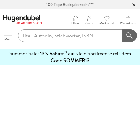
100 Tage Rückgaberecht***
Abholung in über 100 Filialen
Filiale
Konto
Merkzettel
Warenkorb
Hugendubel
Menu
Summer Sale:
13% Rabatt
auf viele Sortimente mit dem
12
mehr
Code
SOMMER13
erfahren