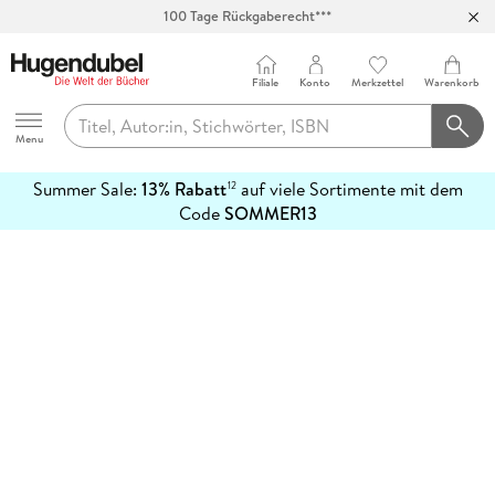
100 Tage Rückgaberecht***
Abholung in über 100 Filialen
Filiale
Konto
Merkzettel
Warenkorb
Hugendubel
Menu
Summer Sale:
13% Rabatt
auf viele Sortimente mit dem
12
mehr
Code
SOMMER13
erfahren