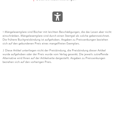
Mängelexemplare sind Bücher mit leichten Beschädigungen, die das Lesen aber nicht
1
einschränken. Mängelexemplare sind durch einen Stempel als solche gekennzeichnet.
Die frühere Buchpreisbindung ist aufgehoben. Angaben zu Preissenkungen beziehen
sich auf den gebundenen Preis eines mangelfreien Exemplars.
Diese Artikel unterliegen nicht der Preisbindung, die Preisbindung dieser Artikel
2
wurde aufgehoben oder der Preis wurde vom Verlag gesenkt. Die jeweils zutreffende
Alternative wird Ihnen auf der Artikelseite dargestellt. Angaben zu Preissenkungen
beziehen sich auf den vorherigen Preis.
Durch Öffnen der Leseprobe willigen Sie ein, dass Daten an den Anbieter der
3
Leseprobe übermittelt werden.
Der gebundene Preis dieses Artikels wird nach Ablauf des auf der Artikelseite
4
dargestellten Datums vom Verlag angehoben.
Der Preisvergleich bezieht sich auf die unverbindliche Preisempfehlung (UVP) des
5
Herstellers.
Der gebundene Preis dieses Artikels wurde vom Verlag gesenkt. Angaben zu
6
Preissenkungen beziehen sich auf den vorherigen Preis.
Die Preisbindung dieses Artikels wurde aufgehoben. Angaben zu Preissenkungen
7