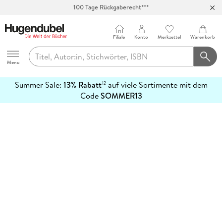
100 Tage Rückgaberecht***
Abholung in über 100 Filialen
Filiale
Konto
Merkzettel
Warenkorb
Hugendubel
Menu
Summer Sale:
13% Rabatt
auf viele Sortimente mit dem
12
mehr
Code
SOMMER13
erfahren