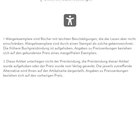
Mängelexemplare sind Bücher mit leichten Beschädigungen, die das Lesen aber nicht
1
einschränken. Mängelexemplare sind durch einen Stempel als solche gekennzeichnet.
Die frühere Buchpreisbindung ist aufgehoben. Angaben zu Preissenkungen beziehen
sich auf den gebundenen Preis eines mangelfreien Exemplars.
Diese Artikel unterliegen nicht der Preisbindung, die Preisbindung dieser Artikel
2
wurde aufgehoben oder der Preis wurde vom Verlag gesenkt. Die jeweils zutreffende
Alternative wird Ihnen auf der Artikelseite dargestellt. Angaben zu Preissenkungen
beziehen sich auf den vorherigen Preis.
Durch Öffnen der Leseprobe willigen Sie ein, dass Daten an den Anbieter der
3
Leseprobe übermittelt werden.
Der gebundene Preis dieses Artikels wird nach Ablauf des auf der Artikelseite
4
dargestellten Datums vom Verlag angehoben.
Der Preisvergleich bezieht sich auf die unverbindliche Preisempfehlung (UVP) des
5
Herstellers.
Der gebundene Preis dieses Artikels wurde vom Verlag gesenkt. Angaben zu
6
Preissenkungen beziehen sich auf den vorherigen Preis.
Die Preisbindung dieses Artikels wurde aufgehoben. Angaben zu Preissenkungen
7