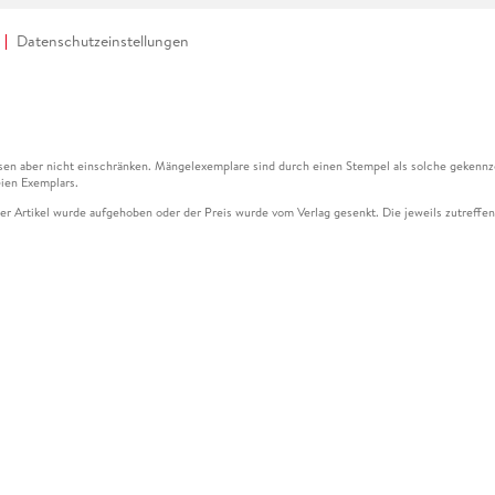
Datenschutzeinstellungen
en aber nicht einschränken. Mängelexemplare sind durch einen Stempel als solche gekennz
ien Exemplars.
ser Artikel wurde aufgehoben oder der Preis wurde vom Verlag gesenkt. Die jeweils zutreffend
ter der Leseprobe übermittelt werden.
kelseite dargestellten Datums vom Verlag angehoben.
g (UVP) des Herstellers.
n zu Preissenkungen beziehen sich auf den vorherigen Preis.
senkungen beziehen sich auf den letzten gebundenen Preis.
kelseite dargestellten Datums vom Verlag angehoben.
n den Gutschein ausschließlich online einlösen unter www.hugendubel.de. Keine Bestellung z
und eBooks) sowie für preisgebundene Kalender, tolino shine (4016621130466), tolino selec
cht möglich. Ein Weiterverkauf und der Handel des Gutscheincodes sind nicht gestattet.