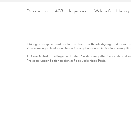
Datenschutz
AGB
Impressum
Widerrufsbelehrung
Mängelexemplare sind Bücher mit leichten Beschädigungen, die das Les
1
Preissenkungen beziehen sich auf den gebundenen Preis eines mangelfre
Diese Artikel unterliegen nicht der Preisbindung, die Preisbindung die
2
Preissenkungen beziehen sich auf den vorherigen Preis.
Durch Öffnen der Leseprobe willigen Sie ein, dass Daten an den Anbie
3
Der gebundene Preis dieses Artikels wird nach Ablauf des auf der Arti
4
Der Preisvergleich bezieht sich auf die unverbindliche Preisempfehlun
5
Der gebundene Preis dieses Artikels wurde vom Verlag gesenkt. Angabe
6
Die Preisbindung dieses Artikels wurde aufgehoben. Angaben zu Preis
7
Der gebundene Preis dieses Artikels wird nach Ablauf des auf der Arti
8
Ihr Gutschein SOMMER13 gilt bis einschließlich 10.08.2026. Sie könne
12
gültig für gesetzlich preisgebundene Artikel (deutschsprachige Bücher 
Gutscheinen und Geschenkkarten kombinierbar. Eine Barauszahlung ist ni