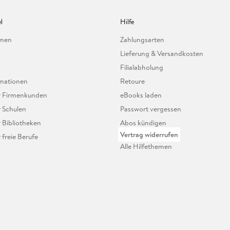
l
Hilfe
hmen
Zahlungsarten
Lieferung & Versandkosten
Filialabholung
mationen
Retoure
ür Firmenkunden
eBooks laden
r Schulen
Passwort vergessen
r Bibliotheken
Abos kündigen
Vertrag widerrufen
r freie Berufe
Alle Hilfethemen