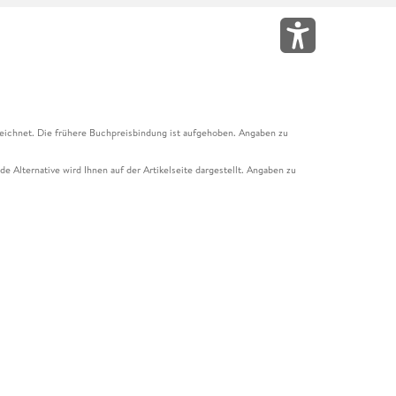
eichnet. Die frühere Buchpreisbindung ist aufgehoben. Angaben zu
e Alternative wird Ihnen auf der Artikelseite dargestellt. Angaben zu
ur Abholung mit Zahlung in der Filiale möglich. Der Gutschein ist nicht
t und das Hugendubel Hörbuch Abo. Der Gutschein ist nicht mit anderen