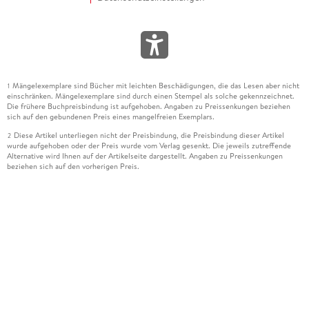
Mängelexemplare sind Bücher mit leichten Beschädigungen, die das Lesen aber nicht
1
einschränken. Mängelexemplare sind durch einen Stempel als solche gekennzeichnet.
Die frühere Buchpreisbindung ist aufgehoben. Angaben zu Preissenkungen beziehen
sich auf den gebundenen Preis eines mangelfreien Exemplars.
Diese Artikel unterliegen nicht der Preisbindung, die Preisbindung dieser Artikel
2
wurde aufgehoben oder der Preis wurde vom Verlag gesenkt. Die jeweils zutreffende
Alternative wird Ihnen auf der Artikelseite dargestellt. Angaben zu Preissenkungen
beziehen sich auf den vorherigen Preis.
Durch Öffnen der Leseprobe willigen Sie ein, dass Daten an den Anbieter der
3
Leseprobe übermittelt werden.
Der gebundene Preis dieses Artikels wird nach Ablauf des auf der Artikelseite
4
dargestellten Datums vom Verlag angehoben.
Der Preisvergleich bezieht sich auf die unverbindliche Preisempfehlung (UVP) des
5
Herstellers.
Der gebundene Preis dieses Artikels wurde vom Verlag gesenkt. Angaben zu
6
Preissenkungen beziehen sich auf den vorherigen Preis.
Die Preisbindung dieses Artikels wurde aufgehoben. Angaben zu Preissenkungen
7