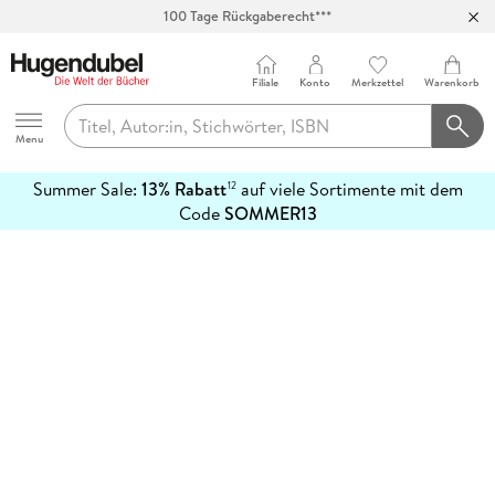
100 Tage Rückgaberecht***
Abholung in über 100 Filialen
Filiale
Konto
Merkzettel
Warenkorb
Hugendubel
Menu
Summer Sale:
13% Rabatt
auf viele Sortimente mit dem
12
mehr
Code
SOMMER13
erfahren