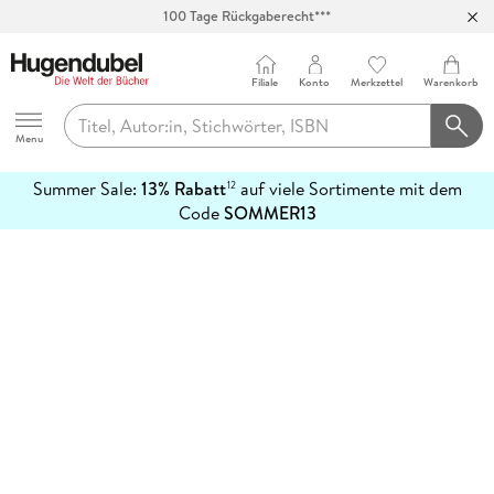
100 Tage Rückgaberecht***
Abholung in über 100 Filialen
Filiale
Konto
Merkzettel
Warenkorb
Hugendubel
Menu
Summer Sale:
13% Rabatt
auf viele Sortimente mit dem
12
mehr
Code
SOMMER13
erfahren