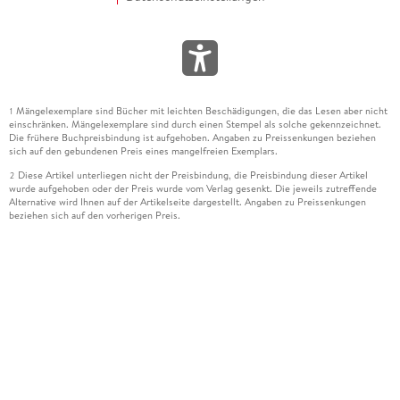
Mängelexemplare sind Bücher mit leichten Beschädigungen, die das Lesen aber nicht
1
einschränken. Mängelexemplare sind durch einen Stempel als solche gekennzeichnet.
Die frühere Buchpreisbindung ist aufgehoben. Angaben zu Preissenkungen beziehen
sich auf den gebundenen Preis eines mangelfreien Exemplars.
Diese Artikel unterliegen nicht der Preisbindung, die Preisbindung dieser Artikel
2
wurde aufgehoben oder der Preis wurde vom Verlag gesenkt. Die jeweils zutreffende
Alternative wird Ihnen auf der Artikelseite dargestellt. Angaben zu Preissenkungen
beziehen sich auf den vorherigen Preis.
Durch Öffnen der Leseprobe willigen Sie ein, dass Daten an den Anbieter der
3
Leseprobe übermittelt werden.
Der gebundene Preis dieses Artikels wird nach Ablauf des auf der Artikelseite
4
dargestellten Datums vom Verlag angehoben.
Der Preisvergleich bezieht sich auf die unverbindliche Preisempfehlung (UVP) des
5
Herstellers.
Der gebundene Preis dieses Artikels wurde vom Verlag gesenkt. Angaben zu
6
Preissenkungen beziehen sich auf den vorherigen Preis.
Die Preisbindung dieses Artikels wurde aufgehoben. Angaben zu Preissenkungen
7