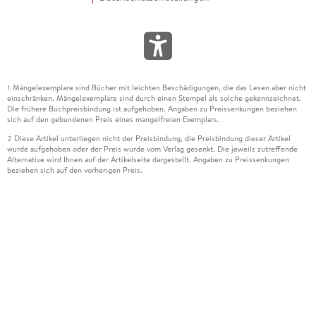
Mängelexemplare sind Bücher mit leichten Beschädigungen, die das Lesen aber nicht
1
einschränken. Mängelexemplare sind durch einen Stempel als solche gekennzeichnet.
Die frühere Buchpreisbindung ist aufgehoben. Angaben zu Preissenkungen beziehen
sich auf den gebundenen Preis eines mangelfreien Exemplars.
Diese Artikel unterliegen nicht der Preisbindung, die Preisbindung dieser Artikel
2
wurde aufgehoben oder der Preis wurde vom Verlag gesenkt. Die jeweils zutreffende
Alternative wird Ihnen auf der Artikelseite dargestellt. Angaben zu Preissenkungen
beziehen sich auf den vorherigen Preis.
Durch Öffnen der Leseprobe willigen Sie ein, dass Daten an den Anbieter der
3
Leseprobe übermittelt werden.
Der gebundene Preis dieses Artikels wird nach Ablauf des auf der Artikelseite
4
dargestellten Datums vom Verlag angehoben.
Der Preisvergleich bezieht sich auf die unverbindliche Preisempfehlung (UVP) des
5
Herstellers.
Der gebundene Preis dieses Artikels wurde vom Verlag gesenkt. Angaben zu
6
Preissenkungen beziehen sich auf den vorherigen Preis.
Die Preisbindung dieses Artikels wurde aufgehoben. Angaben zu Preissenkungen
7