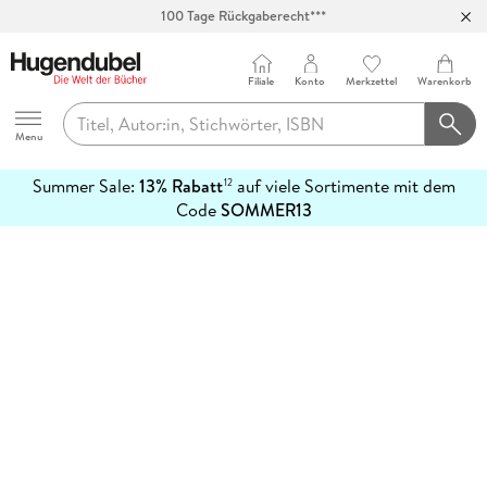
100 Tage Rückgaberecht***
Abholung in über 100 Filialen
Filiale
Konto
Merkzettel
Warenkorb
Hugendubel
Menu
Summer Sale:
13% Rabatt
auf viele Sortimente mit dem
12
mehr
Code
SOMMER13
erfahren