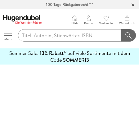
100 Tage Rückgaberecht***
Abholung in über 100 Filialen
Filiale
Konto
Merkzettel
Warenkorb
Hugendubel
Menu
Summer Sale:
13% Rabatt
auf viele Sortimente mit dem
12
mehr
Code
SOMMER13
erfahren