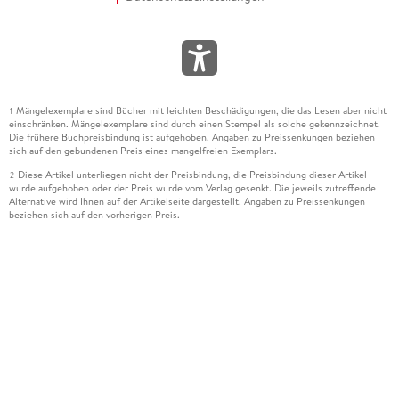
Mängelexemplare sind Bücher mit leichten Beschädigungen, die das Lesen aber nicht
1
einschränken. Mängelexemplare sind durch einen Stempel als solche gekennzeichnet.
Die frühere Buchpreisbindung ist aufgehoben. Angaben zu Preissenkungen beziehen
sich auf den gebundenen Preis eines mangelfreien Exemplars.
Diese Artikel unterliegen nicht der Preisbindung, die Preisbindung dieser Artikel
2
wurde aufgehoben oder der Preis wurde vom Verlag gesenkt. Die jeweils zutreffende
Alternative wird Ihnen auf der Artikelseite dargestellt. Angaben zu Preissenkungen
beziehen sich auf den vorherigen Preis.
Durch Öffnen der Leseprobe willigen Sie ein, dass Daten an den Anbieter der
3
Leseprobe übermittelt werden.
Der gebundene Preis dieses Artikels wird nach Ablauf des auf der Artikelseite
4
dargestellten Datums vom Verlag angehoben.
Der Preisvergleich bezieht sich auf die unverbindliche Preisempfehlung (UVP) des
5
Herstellers.
Der gebundene Preis dieses Artikels wurde vom Verlag gesenkt. Angaben zu
6
Preissenkungen beziehen sich auf den vorherigen Preis.
Die Preisbindung dieses Artikels wurde aufgehoben. Angaben zu Preissenkungen
7