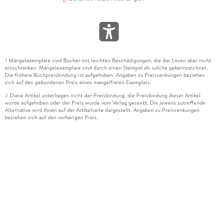
Mängelexemplare sind Bücher mit leichten Beschädigungen, die das Lesen aber nicht
1
einschränken. Mängelexemplare sind durch einen Stempel als solche gekennzeichnet.
Die frühere Buchpreisbindung ist aufgehoben. Angaben zu Preissenkungen beziehen
sich auf den gebundenen Preis eines mangelfreien Exemplars.
Diese Artikel unterliegen nicht der Preisbindung, die Preisbindung dieser Artikel
2
wurde aufgehoben oder der Preis wurde vom Verlag gesenkt. Die jeweils zutreffende
Alternative wird Ihnen auf der Artikelseite dargestellt. Angaben zu Preissenkungen
beziehen sich auf den vorherigen Preis.
Durch Öffnen der Leseprobe willigen Sie ein, dass Daten an den Anbieter der
3
Leseprobe übermittelt werden.
Der gebundene Preis dieses Artikels wird nach Ablauf des auf der Artikelseite
4
dargestellten Datums vom Verlag angehoben.
Der Preisvergleich bezieht sich auf die unverbindliche Preisempfehlung (UVP) des
5
Herstellers.
Der gebundene Preis dieses Artikels wurde vom Verlag gesenkt. Angaben zu
6
Preissenkungen beziehen sich auf den vorherigen Preis.
Die Preisbindung dieses Artikels wurde aufgehoben. Angaben zu Preissenkungen
7