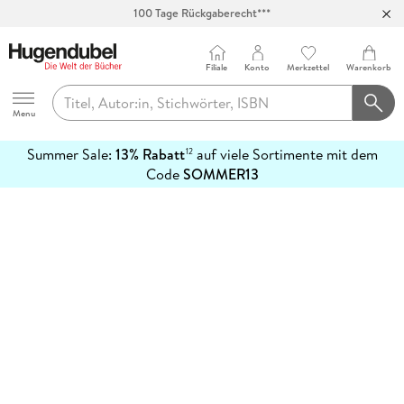
100 Tage Rückgaberecht***
Abholung in über 100 Filialen
Filiale
Konto
Merkzettel
Warenkorb
Hugendubel
Menu
Summer Sale:
13% Rabatt
auf viele Sortimente mit dem
12
mehr
Code
SOMMER13
erfahren