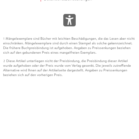
Mängelexemplare sind Bücher mit leichten Beschädigungen, die das Lesen aber nicht
1
einschränken. Mängelexemplare sind durch einen Stempel als solche gekennzeichnet.
Die frühere Buchpreisbindung ist aufgehoben. Angaben zu Preissenkungen beziehen
sich auf den gebundenen Preis eines mangelfreien Exemplars.
Diese Artikel unterliegen nicht der Preisbindung, die Preisbindung dieser Artikel
2
wurde aufgehoben oder der Preis wurde vom Verlag gesenkt. Die jeweils zutreffende
Alternative wird Ihnen auf der Artikelseite dargestellt. Angaben zu Preissenkungen
beziehen sich auf den vorherigen Preis.
Durch Öffnen der Leseprobe willigen Sie ein, dass Daten an den Anbieter der
3
Leseprobe übermittelt werden.
Der gebundene Preis dieses Artikels wird nach Ablauf des auf der Artikelseite
4
dargestellten Datums vom Verlag angehoben.
Der Preisvergleich bezieht sich auf die unverbindliche Preisempfehlung (UVP) des
5
Herstellers.
Der gebundene Preis dieses Artikels wurde vom Verlag gesenkt. Angaben zu
6
Preissenkungen beziehen sich auf den vorherigen Preis.
Die Preisbindung dieses Artikels wurde aufgehoben. Angaben zu Preissenkungen
7