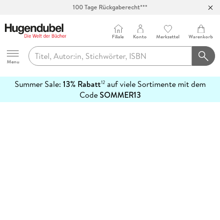
100 Tage Rückgaberecht***
Abholung in über 100 Filialen
Filiale
Konto
Merkzettel
Warenkorb
Hugendubel
Menu
Summer Sale:
13% Rabatt
auf viele Sortimente mit dem
12
mehr
Code
SOMMER13
erfahren