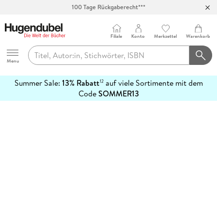
100 Tage Rückgaberecht***
Abholung in über 100 Filialen
Filiale
Konto
Merkzettel
Warenkorb
Hugendubel
Menu
Summer Sale:
13% Rabatt
auf viele Sortimente mit dem
12
mehr
Code
SOMMER13
erfahren