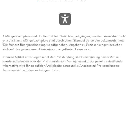
Mängelexemplare sind Bücher mit leichten Beschädigungen, die das Lesen aber nicht
1
einschränken. Mängelexemplare sind durch einen Stempel als solche gekennzeichnet.
Die frühere Buchpreisbindung ist aufgehoben. Angaben zu Preissenkungen beziehen
sich auf den gebundenen Preis eines mangelfreien Exemplars.
Diese Artikel unterliegen nicht der Preisbindung, die Preisbindung dieser Artikel
2
wurde aufgehoben oder der Preis wurde vom Verlag gesenkt. Die jeweils zutreffende
Alternative wird Ihnen auf der Artikelseite dargestellt. Angaben zu Preissenkungen
beziehen sich auf den vorherigen Preis.
Durch Öffnen der Leseprobe willigen Sie ein, dass Daten an den Anbieter der
3
Leseprobe übermittelt werden.
Der gebundene Preis dieses Artikels wird nach Ablauf des auf der Artikelseite
4
dargestellten Datums vom Verlag angehoben.
Der Preisvergleich bezieht sich auf die unverbindliche Preisempfehlung (UVP) des
5
Herstellers.
Der gebundene Preis dieses Artikels wurde vom Verlag gesenkt. Angaben zu
6
Preissenkungen beziehen sich auf den vorherigen Preis.
Die Preisbindung dieses Artikels wurde aufgehoben. Angaben zu Preissenkungen
7