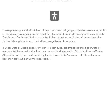
Mängelexemplare sind Bücher mit leichten Beschädigungen, die das Lesen aber nicht
1
einschränken. Mängelexemplare sind durch einen Stempel als solche gekennzeichnet.
Die frühere Buchpreisbindung ist aufgehoben. Angaben zu Preissenkungen beziehen
sich auf den gebundenen Preis eines mangelfreien Exemplars.
Diese Artikel unterliegen nicht der Preisbindung, die Preisbindung dieser Artikel
2
wurde aufgehoben oder der Preis wurde vom Verlag gesenkt. Die jeweils zutreffende
Alternative wird Ihnen auf der Artikelseite dargestellt. Angaben zu Preissenkungen
beziehen sich auf den vorherigen Preis.
Durch Öffnen der Leseprobe willigen Sie ein, dass Daten an den Anbieter der
3
Leseprobe übermittelt werden.
Der gebundene Preis dieses Artikels wird nach Ablauf des auf der Artikelseite
4
dargestellten Datums vom Verlag angehoben.
Der Preisvergleich bezieht sich auf die unverbindliche Preisempfehlung (UVP) des
5
Herstellers.
Der gebundene Preis dieses Artikels wurde vom Verlag gesenkt. Angaben zu
6
Preissenkungen beziehen sich auf den vorherigen Preis.
Die Preisbindung dieses Artikels wurde aufgehoben. Angaben zu Preissenkungen
7