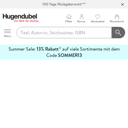
100 Tage Rückgaberecht***
Abholung in über 100 Filialen
Filiale
Konto
Merkzettel
Warenkorb
Hugendubel
Menu
Summer Sale:
13% Rabatt
auf viele Sortimente mit dem
12
mehr
Code
SOMMER13
erfahren