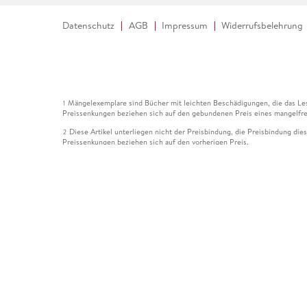
Datenschutz
AGB
Impressum
Widerrufsbelehrung
Mängelexemplare sind Bücher mit leichten Beschädigungen, die das Les
1
Preissenkungen beziehen sich auf den gebundenen Preis eines mangelfre
Diese Artikel unterliegen nicht der Preisbindung, die Preisbindung die
2
Preissenkungen beziehen sich auf den vorherigen Preis.
Durch Öffnen der Leseprobe willigen Sie ein, dass Daten an den Anbie
3
Der gebundene Preis dieses Artikels wird nach Ablauf des auf der Arti
4
Der Preisvergleich bezieht sich auf die unverbindliche Preisempfehlun
5
Der gebundene Preis dieses Artikels wurde vom Verlag gesenkt. Angabe
6
Die Preisbindung dieses Artikels wurde aufgehoben. Angaben zu Preis
7
Der gebundene Preis dieses Artikels wird nach Ablauf des auf der Arti
8
Ihr Gutschein SOMMER13 gilt bis einschließlich 10.08.2026. Sie könne
12
gültig für gesetzlich preisgebundene Artikel (deutschsprachige Bücher 
Gutscheinen und Geschenkkarten kombinierbar. Eine Barauszahlung ist ni