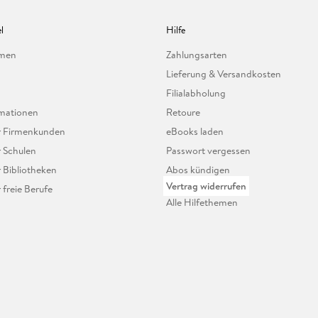
l
Hilfe
hmen
Zahlungsarten
Lieferung & Versandkosten
Filialabholung
mationen
Retoure
ür Firmenkunden
eBooks laden
r Schulen
Passwort vergessen
r Bibliotheken
Abos kündigen
Vertrag widerrufen
r freie Berufe
Alle Hilfethemen