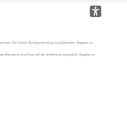
eichnet. Die frühere Buchpreisbindung ist aufgehoben. Angaben zu
e Alternative wird Ihnen auf der Artikelseite dargestellt. Angaben zu
ur Abholung mit Zahlung in der Filiale möglich. Der Gutschein ist nicht
t und das Hugendubel Hörbuch Abo. Der Gutschein ist nicht mit anderen