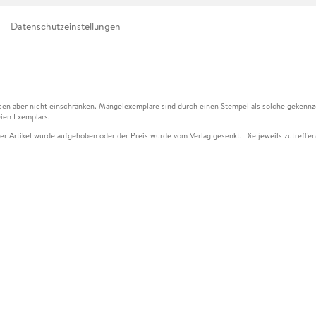
Datenschutzeinstellungen
en aber nicht einschränken. Mängelexemplare sind durch einen Stempel als solche gekennz
ien Exemplars.
ser Artikel wurde aufgehoben oder der Preis wurde vom Verlag gesenkt. Die jeweils zutreffend
ter der Leseprobe übermittelt werden.
kelseite dargestellten Datums vom Verlag angehoben.
g (UVP) des Herstellers.
n zu Preissenkungen beziehen sich auf den vorherigen Preis.
senkungen beziehen sich auf den letzten gebundenen Preis.
kelseite dargestellten Datums vom Verlag angehoben.
n den Gutschein ausschließlich online einlösen unter www.hugendubel.de. Keine Bestellung z
und eBooks) sowie für preisgebundene Kalender, tolino shine (4016621130466), tolino selec
cht möglich. Ein Weiterverkauf und der Handel des Gutscheincodes sind nicht gestattet.