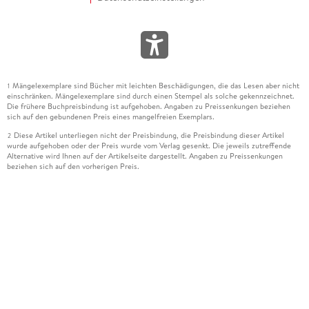
Mängelexemplare sind Bücher mit leichten Beschädigungen, die das Lesen aber nicht
1
einschränken. Mängelexemplare sind durch einen Stempel als solche gekennzeichnet.
Die frühere Buchpreisbindung ist aufgehoben. Angaben zu Preissenkungen beziehen
sich auf den gebundenen Preis eines mangelfreien Exemplars.
Diese Artikel unterliegen nicht der Preisbindung, die Preisbindung dieser Artikel
2
wurde aufgehoben oder der Preis wurde vom Verlag gesenkt. Die jeweils zutreffende
Alternative wird Ihnen auf der Artikelseite dargestellt. Angaben zu Preissenkungen
beziehen sich auf den vorherigen Preis.
Durch Öffnen der Leseprobe willigen Sie ein, dass Daten an den Anbieter der
3
Leseprobe übermittelt werden.
Der gebundene Preis dieses Artikels wird nach Ablauf des auf der Artikelseite
4
dargestellten Datums vom Verlag angehoben.
Der Preisvergleich bezieht sich auf die unverbindliche Preisempfehlung (UVP) des
5
Herstellers.
Der gebundene Preis dieses Artikels wurde vom Verlag gesenkt. Angaben zu
6
Preissenkungen beziehen sich auf den vorherigen Preis.
Die Preisbindung dieses Artikels wurde aufgehoben. Angaben zu Preissenkungen
7