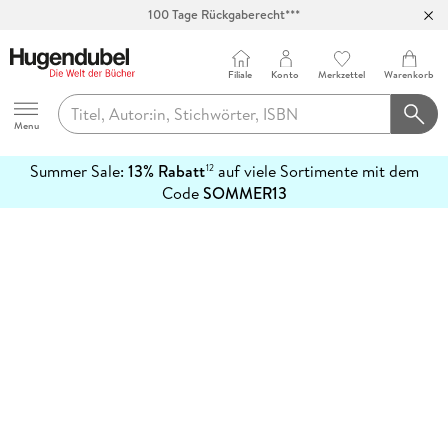
100 Tage Rückgaberecht***
Abholung in über 100 Filialen
Filiale
Konto
Merkzettel
Warenkorb
Hugendubel
Menu
Summer Sale:
13% Rabatt
auf viele Sortimente mit dem
12
mehr
Code
SOMMER13
erfahren