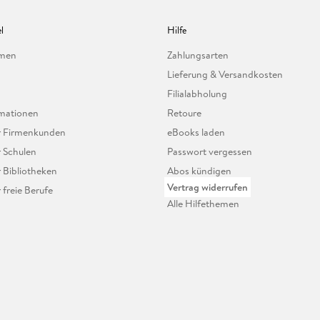
l
Hilfe
hmen
Zahlungsarten
Lieferung & Versandkosten
Filialabholung
mationen
Retoure
ür Firmenkunden
eBooks laden
r Schulen
Passwort vergessen
r Bibliotheken
Abos kündigen
Vertrag widerrufen
r freie Berufe
Alle Hilfethemen