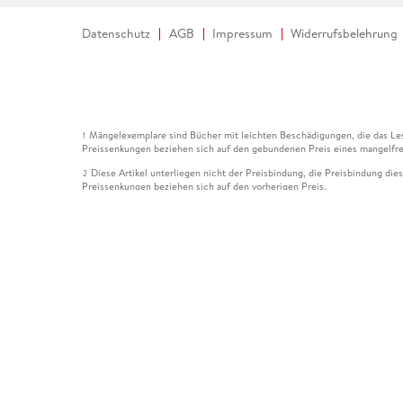
Datenschutz
AGB
Impressum
Widerrufsbelehrung
Mängelexemplare sind Bücher mit leichten Beschädigungen, die das Les
1
Preissenkungen beziehen sich auf den gebundenen Preis eines mangelfre
Diese Artikel unterliegen nicht der Preisbindung, die Preisbindung die
2
Preissenkungen beziehen sich auf den vorherigen Preis.
Durch Öffnen der Leseprobe willigen Sie ein, dass Daten an den Anbie
3
Der gebundene Preis dieses Artikels wird nach Ablauf des auf der Arti
4
Der Preisvergleich bezieht sich auf die unverbindliche Preisempfehlun
5
Der gebundene Preis dieses Artikels wurde vom Verlag gesenkt. Angabe
6
Die Preisbindung dieses Artikels wurde aufgehoben. Angaben zu Preis
7
Der gebundene Preis dieses Artikels wird nach Ablauf des auf der Arti
8
Ihr Gutschein SOMMER13 gilt bis einschließlich 10.08.2026. Sie könne
12
gültig für gesetzlich preisgebundene Artikel (deutschsprachige Bücher 
Gutscheinen und Geschenkkarten kombinierbar. Eine Barauszahlung ist ni