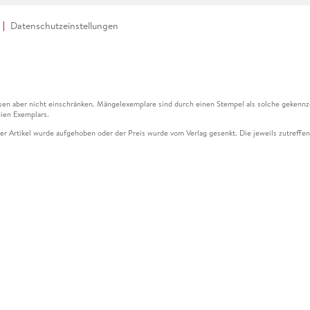
Datenschutzeinstellungen
en aber nicht einschränken. Mängelexemplare sind durch einen Stempel als solche gekennz
ien Exemplars.
ser Artikel wurde aufgehoben oder der Preis wurde vom Verlag gesenkt. Die jeweils zutreffend
ter der Leseprobe übermittelt werden.
kelseite dargestellten Datums vom Verlag angehoben.
g (UVP) des Herstellers.
n zu Preissenkungen beziehen sich auf den vorherigen Preis.
senkungen beziehen sich auf den letzten gebundenen Preis.
kelseite dargestellten Datums vom Verlag angehoben.
n den Gutschein ausschließlich online einlösen unter www.hugendubel.de. Keine Bestellung z
und eBooks) sowie für preisgebundene Kalender, tolino shine (4016621130466), tolino selec
cht möglich. Ein Weiterverkauf und der Handel des Gutscheincodes sind nicht gestattet.