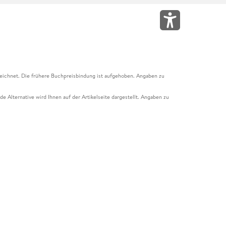
eichnet. Die frühere Buchpreisbindung ist aufgehoben. Angaben zu
e Alternative wird Ihnen auf der Artikelseite dargestellt. Angaben zu
ur Abholung mit Zahlung in der Filiale möglich. Der Gutschein ist nicht
t und das Hugendubel Hörbuch Abo. Der Gutschein ist nicht mit anderen