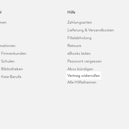
l
Hilfe
hmen
Zahlungsarten
Lieferung & Versandkosten
Filialabholung
mationen
Retoure
ür Firmenkunden
eBooks laden
r Schulen
Passwort vergessen
r Bibliotheken
Abos kündigen
Vertrag widerrufen
r freie Berufe
Alle Hilfethemen