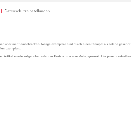
Datenschutzeinstellungen
en aber nicht einschränken. Mängelexemplare sind durch einen Stempel als solche gekennz
ien Exemplars.
ser Artikel wurde aufgehoben oder der Preis wurde vom Verlag gesenkt. Die jeweils zutreffend
ter der Leseprobe übermittelt werden.
kelseite dargestellten Datums vom Verlag angehoben.
g (UVP) des Herstellers.
n zu Preissenkungen beziehen sich auf den vorherigen Preis.
senkungen beziehen sich auf den letzten gebundenen Preis.
kelseite dargestellten Datums vom Verlag angehoben.
n den Gutschein ausschließlich online einlösen unter www.hugendubel.de. Keine Bestellung z
und eBooks) sowie für preisgebundene Kalender, tolino shine (4016621130466), tolino selec
cht möglich. Ein Weiterverkauf und der Handel des Gutscheincodes sind nicht gestattet.