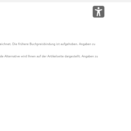
eichnet. Die frühere Buchpreisbindung ist aufgehoben. Angaben zu
e Alternative wird Ihnen auf der Artikelseite dargestellt. Angaben zu
ur Abholung mit Zahlung in der Filiale möglich. Der Gutschein ist nicht
t und das Hugendubel Hörbuch Abo. Der Gutschein ist nicht mit anderen