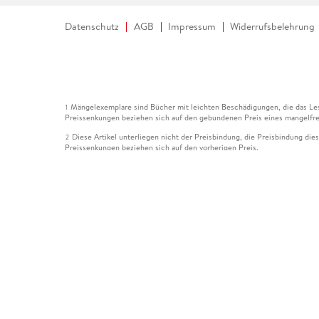
Datenschutz
AGB
Impressum
Widerrufsbelehrung
Mängelexemplare sind Bücher mit leichten Beschädigungen, die das Les
1
Preissenkungen beziehen sich auf den gebundenen Preis eines mangelfre
Diese Artikel unterliegen nicht der Preisbindung, die Preisbindung die
2
Preissenkungen beziehen sich auf den vorherigen Preis.
Durch Öffnen der Leseprobe willigen Sie ein, dass Daten an den Anbie
3
Der gebundene Preis dieses Artikels wird nach Ablauf des auf der Arti
4
Der Preisvergleich bezieht sich auf die unverbindliche Preisempfehlun
5
Der gebundene Preis dieses Artikels wurde vom Verlag gesenkt. Angabe
6
Die Preisbindung dieses Artikels wurde aufgehoben. Angaben zu Preis
7
Der gebundene Preis dieses Artikels wird nach Ablauf des auf der Arti
8
Ihr Gutschein SOMMER13 gilt bis einschließlich 10.08.2026. Sie könne
12
gültig für gesetzlich preisgebundene Artikel (deutschsprachige Bücher 
Gutscheinen und Geschenkkarten kombinierbar. Eine Barauszahlung ist ni