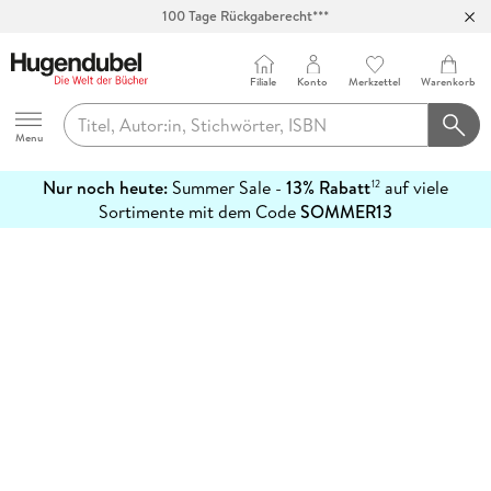
100 Tage Rückgaberecht***
Abholung in über 100 Filialen
Filiale
Konto
Merkzettel
Warenkorb
Hugendubel
Menu
Nur noch heute:
Summer Sale -
13% Rabatt
auf viele
12
mehr
Sortimente mit dem Code
SOMMER13
erfahren