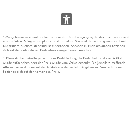
Mängelexemplare sind Bücher mit leichten Beschädigungen, die das Lesen aber nicht
1
einschränken. Mängelexemplare sind durch einen Stempel als solche gekennzeichnet.
Die frühere Buchpreisbindung ist aufgehoben. Angaben zu Preissenkungen beziehen
sich auf den gebundenen Preis eines mangelfreien Exemplars.
Diese Artikel unterliegen nicht der Preisbindung, die Preisbindung dieser Artikel
2
wurde aufgehoben oder der Preis wurde vom Verlag gesenkt. Die jeweils zutreffende
Alternative wird Ihnen auf der Artikelseite dargestellt. Angaben zu Preissenkungen
beziehen sich auf den vorherigen Preis.
Durch Öffnen der Leseprobe willigen Sie ein, dass Daten an den Anbieter der
3
Leseprobe übermittelt werden.
Der gebundene Preis dieses Artikels wird nach Ablauf des auf der Artikelseite
4
dargestellten Datums vom Verlag angehoben.
Der Preisvergleich bezieht sich auf die unverbindliche Preisempfehlung (UVP) des
5
Herstellers.
Der gebundene Preis dieses Artikels wurde vom Verlag gesenkt. Angaben zu
6
Preissenkungen beziehen sich auf den vorherigen Preis.
Die Preisbindung dieses Artikels wurde aufgehoben. Angaben zu Preissenkungen
7