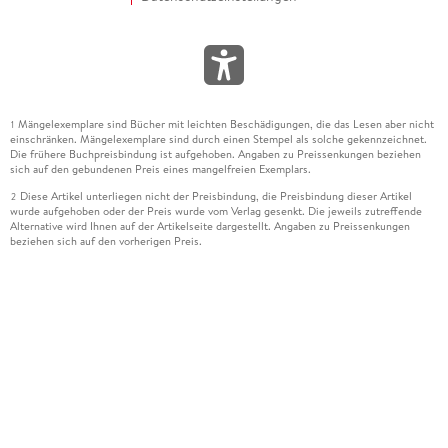
Mängelexemplare sind Bücher mit leichten Beschädigungen, die das Lesen aber nicht
1
einschränken. Mängelexemplare sind durch einen Stempel als solche gekennzeichnet.
Die frühere Buchpreisbindung ist aufgehoben. Angaben zu Preissenkungen beziehen
sich auf den gebundenen Preis eines mangelfreien Exemplars.
Diese Artikel unterliegen nicht der Preisbindung, die Preisbindung dieser Artikel
2
wurde aufgehoben oder der Preis wurde vom Verlag gesenkt. Die jeweils zutreffende
Alternative wird Ihnen auf der Artikelseite dargestellt. Angaben zu Preissenkungen
beziehen sich auf den vorherigen Preis.
Durch Öffnen der Leseprobe willigen Sie ein, dass Daten an den Anbieter der
3
Leseprobe übermittelt werden.
Der gebundene Preis dieses Artikels wird nach Ablauf des auf der Artikelseite
4
dargestellten Datums vom Verlag angehoben.
Der Preisvergleich bezieht sich auf die unverbindliche Preisempfehlung (UVP) des
5
Herstellers.
Der gebundene Preis dieses Artikels wurde vom Verlag gesenkt. Angaben zu
6
Preissenkungen beziehen sich auf den vorherigen Preis.
Die Preisbindung dieses Artikels wurde aufgehoben. Angaben zu Preissenkungen
7