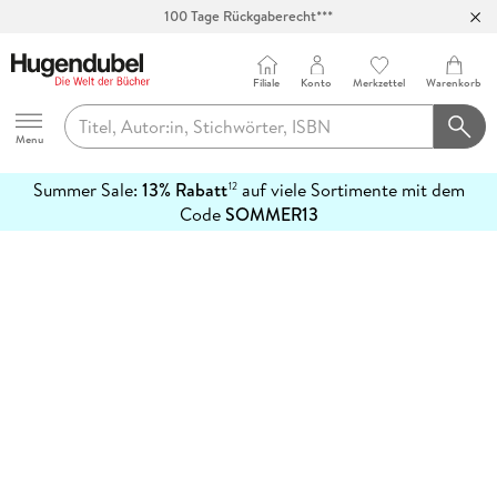
100 Tage Rückgaberecht***
Abholung in über 100 Filialen
Filiale
Konto
Merkzettel
Warenkorb
Hugendubel
Menu
Summer Sale:
13% Rabatt
auf viele Sortimente mit dem
12
mehr
Code
SOMMER13
erfahren