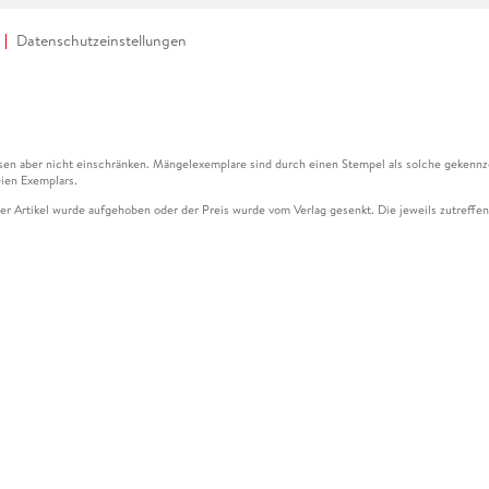
Datenschutzeinstellungen
en aber nicht einschränken. Mängelexemplare sind durch einen Stempel als solche gekennz
ien Exemplars.
ser Artikel wurde aufgehoben oder der Preis wurde vom Verlag gesenkt. Die jeweils zutreffend
ter der Leseprobe übermittelt werden.
kelseite dargestellten Datums vom Verlag angehoben.
g (UVP) des Herstellers.
n zu Preissenkungen beziehen sich auf den vorherigen Preis.
senkungen beziehen sich auf den letzten gebundenen Preis.
kelseite dargestellten Datums vom Verlag angehoben.
n den Gutschein ausschließlich online einlösen unter www.hugendubel.de. Keine Bestellung z
und eBooks) sowie für preisgebundene Kalender, tolino shine (4016621130466), tolino selec
cht möglich. Ein Weiterverkauf und der Handel des Gutscheincodes sind nicht gestattet.