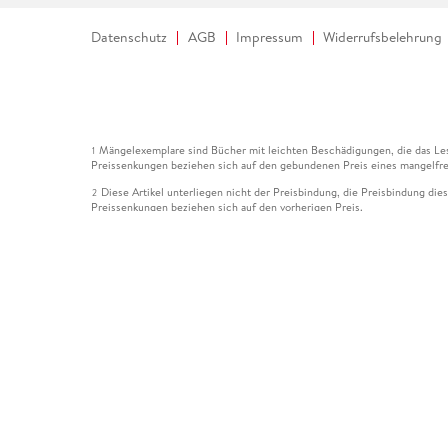
Datenschutz
AGB
Impressum
Widerrufsbelehrung
Mängelexemplare sind Bücher mit leichten Beschädigungen, die das Les
1
Preissenkungen beziehen sich auf den gebundenen Preis eines mangelfre
Diese Artikel unterliegen nicht der Preisbindung, die Preisbindung die
2
Preissenkungen beziehen sich auf den vorherigen Preis.
Durch Öffnen der Leseprobe willigen Sie ein, dass Daten an den Anbie
3
Der gebundene Preis dieses Artikels wird nach Ablauf des auf der Arti
4
Der Preisvergleich bezieht sich auf die unverbindliche Preisempfehlun
5
Der gebundene Preis dieses Artikels wurde vom Verlag gesenkt. Angabe
6
Die Preisbindung dieses Artikels wurde aufgehoben. Angaben zu Preis
7
Der gebundene Preis dieses Artikels wird nach Ablauf des auf der Arti
8
Ihr Gutschein SOMMER13 gilt bis einschließlich 10.08.2026. Sie könne
12
gültig für gesetzlich preisgebundene Artikel (deutschsprachige Bücher 
Gutscheinen und Geschenkkarten kombinierbar. Eine Barauszahlung ist ni