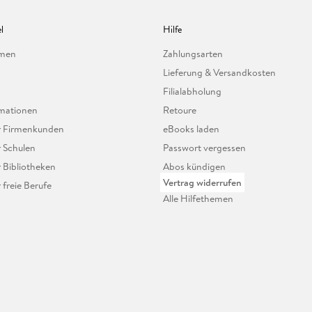
l
Hilfe
hmen
Zahlungsarten
Lieferung & Versandkosten
Filialabholung
mationen
Retoure
ür Firmenkunden
eBooks laden
r Schulen
Passwort vergessen
r Bibliotheken
Abos kündigen
Vertrag widerrufen
r freie Berufe
Alle Hilfethemen