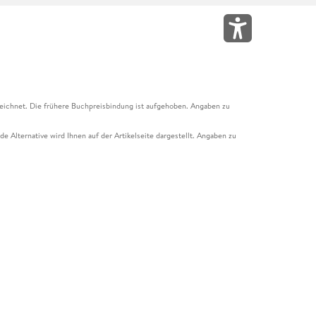
eichnet. Die frühere Buchpreisbindung ist aufgehoben. Angaben zu
e Alternative wird Ihnen auf der Artikelseite dargestellt. Angaben zu
ur Abholung mit Zahlung in der Filiale möglich. Der Gutschein ist nicht
t und das Hugendubel Hörbuch Abo. Der Gutschein ist nicht mit anderen