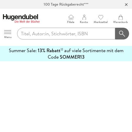
100 Tage Rückgaberecht***
Abholung in über 100 Filialen
Filiale
Konto
Merkzettel
Warenkorb
Hugendubel
Menu
Summer Sale:
13% Rabatt
auf viele Sortimente mit dem
12
mehr
Code
SOMMER13
erfahren