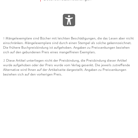
Mängelexemplare sind Bücher mit leichten Beschädigungen, die das Lesen aber nicht
1
einschränken. Mängelexemplare sind durch einen Stempel als solche gekennzeichnet.
Die frühere Buchpreisbindung ist aufgehoben. Angaben zu Preissenkungen beziehen
sich auf den gebundenen Preis eines mangelfreien Exemplars.
Diese Artikel unterliegen nicht der Preisbindung, die Preisbindung dieser Artikel
2
wurde aufgehoben oder der Preis wurde vom Verlag gesenkt. Die jeweils zutreffende
Alternative wird Ihnen auf der Artikelseite dargestellt. Angaben zu Preissenkungen
beziehen sich auf den vorherigen Preis.
Durch Öffnen der Leseprobe willigen Sie ein, dass Daten an den Anbieter der
3
Leseprobe übermittelt werden.
Der gebundene Preis dieses Artikels wird nach Ablauf des auf der Artikelseite
4
dargestellten Datums vom Verlag angehoben.
Der Preisvergleich bezieht sich auf die unverbindliche Preisempfehlung (UVP) des
5
Herstellers.
Der gebundene Preis dieses Artikels wurde vom Verlag gesenkt. Angaben zu
6
Preissenkungen beziehen sich auf den vorherigen Preis.
Die Preisbindung dieses Artikels wurde aufgehoben. Angaben zu Preissenkungen
7