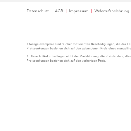
Datenschutz
AGB
Impressum
Widerrufsbelehrung
Mängelexemplare sind Bücher mit leichten Beschädigungen, die das Les
1
Preissenkungen beziehen sich auf den gebundenen Preis eines mangelfre
Diese Artikel unterliegen nicht der Preisbindung, die Preisbindung die
2
Preissenkungen beziehen sich auf den vorherigen Preis.
Durch Öffnen der Leseprobe willigen Sie ein, dass Daten an den Anbie
3
Der gebundene Preis dieses Artikels wird nach Ablauf des auf der Arti
4
Der Preisvergleich bezieht sich auf die unverbindliche Preisempfehlun
5
Der gebundene Preis dieses Artikels wurde vom Verlag gesenkt. Angabe
6
Die Preisbindung dieses Artikels wurde aufgehoben. Angaben zu Preis
7
Der gebundene Preis dieses Artikels wird nach Ablauf des auf der Arti
8
Ihr Gutschein SOMMER13 gilt bis einschließlich 10.08.2026. Sie könne
12
gültig für gesetzlich preisgebundene Artikel (deutschsprachige Bücher 
Gutscheinen und Geschenkkarten kombinierbar. Eine Barauszahlung ist ni