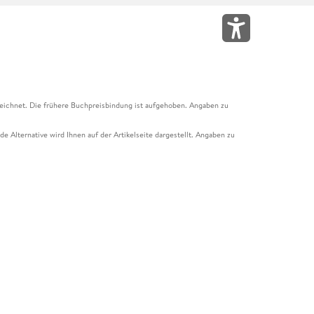
eichnet. Die frühere Buchpreisbindung ist aufgehoben. Angaben zu
e Alternative wird Ihnen auf der Artikelseite dargestellt. Angaben zu
ur Abholung mit Zahlung in der Filiale möglich. Der Gutschein ist nicht
t und das Hugendubel Hörbuch Abo. Der Gutschein ist nicht mit anderen