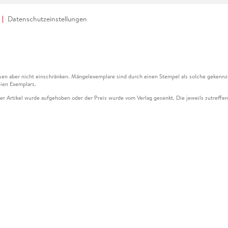
Datenschutzeinstellungen
en aber nicht einschränken. Mängelexemplare sind durch einen Stempel als solche gekennz
ien Exemplars.
ser Artikel wurde aufgehoben oder der Preis wurde vom Verlag gesenkt. Die jeweils zutreffend
ter der Leseprobe übermittelt werden.
kelseite dargestellten Datums vom Verlag angehoben.
g (UVP) des Herstellers.
n zu Preissenkungen beziehen sich auf den vorherigen Preis.
senkungen beziehen sich auf den letzten gebundenen Preis.
kelseite dargestellten Datums vom Verlag angehoben.
n den Gutschein ausschließlich online einlösen unter www.hugendubel.de. Keine Bestellung z
und eBooks) sowie für preisgebundene Kalender, tolino shine (4016621130466), tolino selec
cht möglich. Ein Weiterverkauf und der Handel des Gutscheincodes sind nicht gestattet.