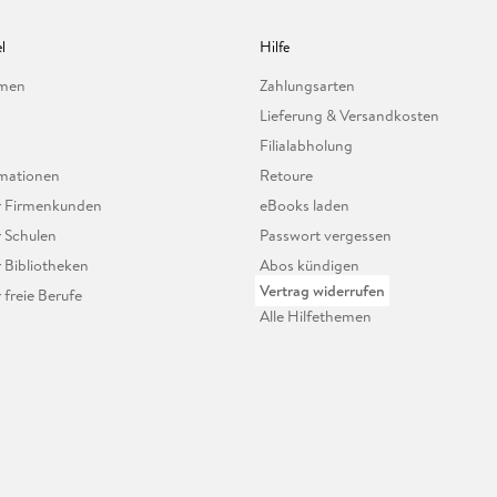
l
Hilfe
hmen
Zahlungsarten
Lieferung & Versandkosten
Filialabholung
mationen
Retoure
ür Firmenkunden
eBooks laden
r Schulen
Passwort vergessen
r Bibliotheken
Abos kündigen
Vertrag widerrufen
r freie Berufe
Alle Hilfethemen