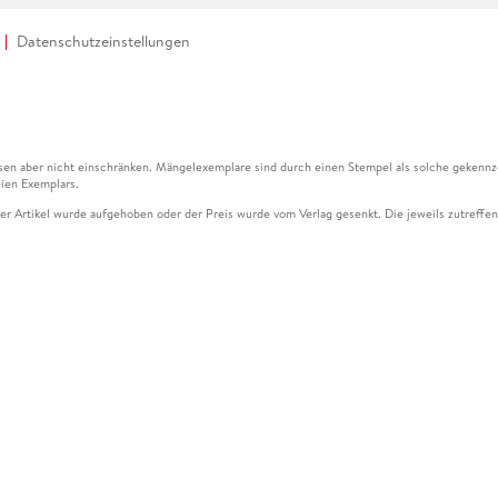
Datenschutzeinstellungen
en aber nicht einschränken. Mängelexemplare sind durch einen Stempel als solche gekennz
ien Exemplars.
ser Artikel wurde aufgehoben oder der Preis wurde vom Verlag gesenkt. Die jeweils zutreffend
ter der Leseprobe übermittelt werden.
kelseite dargestellten Datums vom Verlag angehoben.
g (UVP) des Herstellers.
n zu Preissenkungen beziehen sich auf den vorherigen Preis.
senkungen beziehen sich auf den letzten gebundenen Preis.
kelseite dargestellten Datums vom Verlag angehoben.
n den Gutschein ausschließlich online einlösen unter www.hugendubel.de. Keine Bestellung z
und eBooks) sowie für preisgebundene Kalender, tolino shine (4016621130466), tolino selec
cht möglich. Ein Weiterverkauf und der Handel des Gutscheincodes sind nicht gestattet.