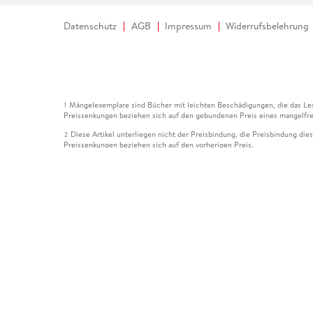
Datenschutz
AGB
Impressum
Widerrufsbelehrung
Mängelexemplare sind Bücher mit leichten Beschädigungen, die das Les
1
Preissenkungen beziehen sich auf den gebundenen Preis eines mangelfre
Diese Artikel unterliegen nicht der Preisbindung, die Preisbindung die
2
Preissenkungen beziehen sich auf den vorherigen Preis.
Durch Öffnen der Leseprobe willigen Sie ein, dass Daten an den Anbie
3
Der gebundene Preis dieses Artikels wird nach Ablauf des auf der Arti
4
Der Preisvergleich bezieht sich auf die unverbindliche Preisempfehlun
5
Der gebundene Preis dieses Artikels wurde vom Verlag gesenkt. Angabe
6
Die Preisbindung dieses Artikels wurde aufgehoben. Angaben zu Preis
7
Der gebundene Preis dieses Artikels wird nach Ablauf des auf der Arti
8
Ihr Gutschein SOMMER13 gilt bis einschließlich 10.08.2026. Sie könne
12
gültig für gesetzlich preisgebundene Artikel (deutschsprachige Bücher 
Gutscheinen und Geschenkkarten kombinierbar. Eine Barauszahlung ist ni