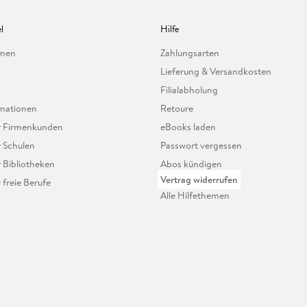
l
Hilfe
hmen
Zahlungsarten
Lieferung & Versandkosten
Filialabholung
mationen
Retoure
ür Firmenkunden
eBooks laden
r Schulen
Passwort vergessen
r Bibliotheken
Abos kündigen
Vertrag widerrufen
r freie Berufe
Alle Hilfethemen