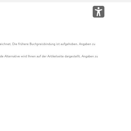
eichnet. Die frühere Buchpreisbindung ist aufgehoben. Angaben zu
e Alternative wird Ihnen auf der Artikelseite dargestellt. Angaben zu
ur Abholung mit Zahlung in der Filiale möglich. Der Gutschein ist nicht
t und das Hugendubel Hörbuch Abo. Der Gutschein ist nicht mit anderen