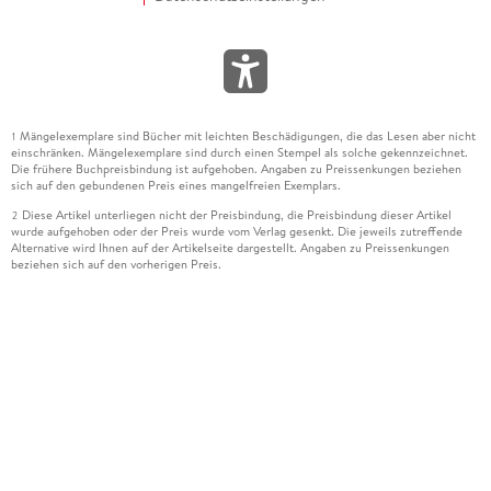
Mängelexemplare sind Bücher mit leichten Beschädigungen, die das Lesen aber nicht
1
einschränken. Mängelexemplare sind durch einen Stempel als solche gekennzeichnet.
Die frühere Buchpreisbindung ist aufgehoben. Angaben zu Preissenkungen beziehen
sich auf den gebundenen Preis eines mangelfreien Exemplars.
Diese Artikel unterliegen nicht der Preisbindung, die Preisbindung dieser Artikel
2
wurde aufgehoben oder der Preis wurde vom Verlag gesenkt. Die jeweils zutreffende
Alternative wird Ihnen auf der Artikelseite dargestellt. Angaben zu Preissenkungen
beziehen sich auf den vorherigen Preis.
Durch Öffnen der Leseprobe willigen Sie ein, dass Daten an den Anbieter der
3
Leseprobe übermittelt werden.
Der gebundene Preis dieses Artikels wird nach Ablauf des auf der Artikelseite
4
dargestellten Datums vom Verlag angehoben.
Der Preisvergleich bezieht sich auf die unverbindliche Preisempfehlung (UVP) des
5
Herstellers.
Der gebundene Preis dieses Artikels wurde vom Verlag gesenkt. Angaben zu
6
Preissenkungen beziehen sich auf den vorherigen Preis.
Die Preisbindung dieses Artikels wurde aufgehoben. Angaben zu Preissenkungen
7