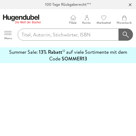
100 Tage Rückgaberecht***
Abholung in über 100 Filialen
Filiale
Konto
Merkzettel
Warenkorb
Hugendubel
Menu
Summer Sale:
13% Rabatt
auf viele Sortimente mit dem
12
mehr
Code
SOMMER13
erfahren