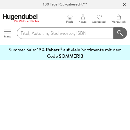
100 Tage Rückgaberecht***
Abholung in über 100 Filialen
Filiale
Konto
Merkzettel
Warenkorb
Hugendubel
Menu
Summer Sale:
13% Rabatt
auf viele Sortimente mit dem
12
mehr
Code
SOMMER13
erfahren