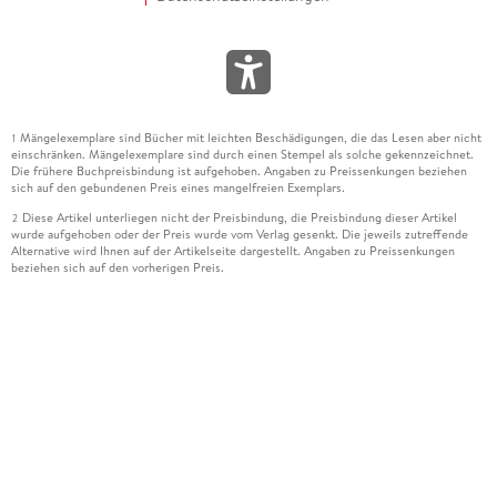
Mängelexemplare sind Bücher mit leichten Beschädigungen, die das Lesen aber nicht
1
einschränken. Mängelexemplare sind durch einen Stempel als solche gekennzeichnet.
Die frühere Buchpreisbindung ist aufgehoben. Angaben zu Preissenkungen beziehen
sich auf den gebundenen Preis eines mangelfreien Exemplars.
Diese Artikel unterliegen nicht der Preisbindung, die Preisbindung dieser Artikel
2
wurde aufgehoben oder der Preis wurde vom Verlag gesenkt. Die jeweils zutreffende
Alternative wird Ihnen auf der Artikelseite dargestellt. Angaben zu Preissenkungen
beziehen sich auf den vorherigen Preis.
Durch Öffnen der Leseprobe willigen Sie ein, dass Daten an den Anbieter der
3
Leseprobe übermittelt werden.
Der gebundene Preis dieses Artikels wird nach Ablauf des auf der Artikelseite
4
dargestellten Datums vom Verlag angehoben.
Der Preisvergleich bezieht sich auf die unverbindliche Preisempfehlung (UVP) des
5
Herstellers.
Der gebundene Preis dieses Artikels wurde vom Verlag gesenkt. Angaben zu
6
Preissenkungen beziehen sich auf den vorherigen Preis.
Die Preisbindung dieses Artikels wurde aufgehoben. Angaben zu Preissenkungen
7