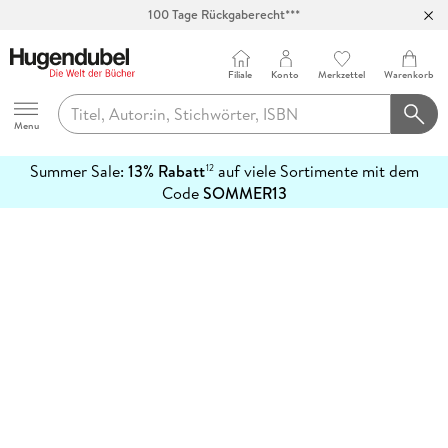
100 Tage Rückgaberecht***
Abholung in über 100 Filialen
Filiale
Konto
Merkzettel
Warenkorb
Hugendubel
Menu
Summer Sale:
13% Rabatt
auf viele Sortimente mit dem
12
mehr
Code
SOMMER13
erfahren