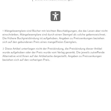
Mängelexemplare sind Bücher mit leichten Beschädigungen, die das Lesen aber nicht
1
einschränken. Mängelexemplare sind durch einen Stempel als solche gekennzeichnet.
Die frühere Buchpreisbindung ist aufgehoben. Angaben zu Preissenkungen beziehen
sich auf den gebundenen Preis eines mangelfreien Exemplars.
Diese Artikel unterliegen nicht der Preisbindung, die Preisbindung dieser Artikel
2
wurde aufgehoben oder der Preis wurde vom Verlag gesenkt. Die jeweils zutreffende
Alternative wird Ihnen auf der Artikelseite dargestellt. Angaben zu Preissenkungen
beziehen sich auf den vorherigen Preis.
Durch Öffnen der Leseprobe willigen Sie ein, dass Daten an den Anbieter der
3
Leseprobe übermittelt werden.
Der gebundene Preis dieses Artikels wird nach Ablauf des auf der Artikelseite
4
dargestellten Datums vom Verlag angehoben.
Der Preisvergleich bezieht sich auf die unverbindliche Preisempfehlung (UVP) des
5
Herstellers.
Der gebundene Preis dieses Artikels wurde vom Verlag gesenkt. Angaben zu
6
Preissenkungen beziehen sich auf den vorherigen Preis.
Die Preisbindung dieses Artikels wurde aufgehoben. Angaben zu Preissenkungen
7