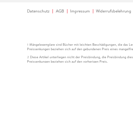
Datenschutz
AGB
Impressum
Widerrufsbelehrung
Mängelexemplare sind Bücher mit leichten Beschädigungen, die das Les
1
Preissenkungen beziehen sich auf den gebundenen Preis eines mangelfre
Diese Artikel unterliegen nicht der Preisbindung, die Preisbindung die
2
Preissenkungen beziehen sich auf den vorherigen Preis.
Durch Öffnen der Leseprobe willigen Sie ein, dass Daten an den Anbie
3
Der gebundene Preis dieses Artikels wird nach Ablauf des auf der Arti
4
Der Preisvergleich bezieht sich auf die unverbindliche Preisempfehlun
5
Der gebundene Preis dieses Artikels wurde vom Verlag gesenkt. Angabe
6
Die Preisbindung dieses Artikels wurde aufgehoben. Angaben zu Preis
7
Der gebundene Preis dieses Artikels wird nach Ablauf des auf der Arti
8
Ihr Gutschein SOMMER13 gilt bis einschließlich 10.08.2026. Sie könne
12
gültig für gesetzlich preisgebundene Artikel (deutschsprachige Bücher 
Gutscheinen und Geschenkkarten kombinierbar. Eine Barauszahlung ist ni