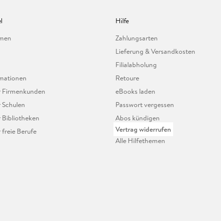
l
Hilfe
hmen
Zahlungsarten
Lieferung & Versandkosten
Filialabholung
mationen
Retoure
ür Firmenkunden
eBooks laden
r Schulen
Passwort vergessen
r Bibliotheken
Abos kündigen
Vertrag widerrufen
r freie Berufe
Alle Hilfethemen