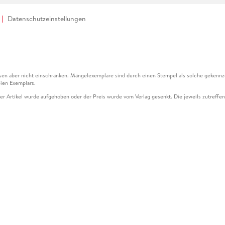
Datenschutzeinstellungen
en aber nicht einschränken. Mängelexemplare sind durch einen Stempel als solche gekennz
ien Exemplars.
ser Artikel wurde aufgehoben oder der Preis wurde vom Verlag gesenkt. Die jeweils zutreffend
ter der Leseprobe übermittelt werden.
kelseite dargestellten Datums vom Verlag angehoben.
g (UVP) des Herstellers.
n zu Preissenkungen beziehen sich auf den vorherigen Preis.
senkungen beziehen sich auf den letzten gebundenen Preis.
kelseite dargestellten Datums vom Verlag angehoben.
n den Gutschein ausschließlich online einlösen unter www.hugendubel.de. Keine Bestellung z
und eBooks) sowie für preisgebundene Kalender, tolino shine (4016621130466), tolino selec
cht möglich. Ein Weiterverkauf und der Handel des Gutscheincodes sind nicht gestattet.