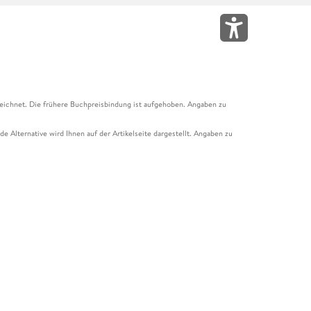
eichnet. Die frühere Buchpreisbindung ist aufgehoben. Angaben zu
e Alternative wird Ihnen auf der Artikelseite dargestellt. Angaben zu
ur Abholung mit Zahlung in der Filiale möglich. Der Gutschein ist nicht
t und das Hugendubel Hörbuch Abo. Der Gutschein ist nicht mit anderen