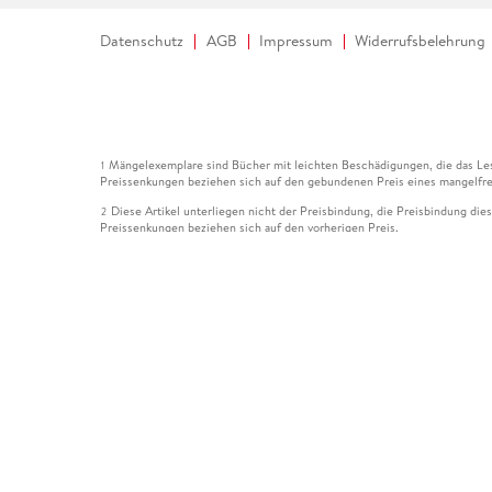
Datenschutz
AGB
Impressum
Widerrufsbelehrung
Mängelexemplare sind Bücher mit leichten Beschädigungen, die das Les
1
Preissenkungen beziehen sich auf den gebundenen Preis eines mangelfre
Diese Artikel unterliegen nicht der Preisbindung, die Preisbindung die
2
Preissenkungen beziehen sich auf den vorherigen Preis.
Durch Öffnen der Leseprobe willigen Sie ein, dass Daten an den Anbie
3
Der gebundene Preis dieses Artikels wird nach Ablauf des auf der Arti
4
Der Preisvergleich bezieht sich auf die unverbindliche Preisempfehlun
5
Der gebundene Preis dieses Artikels wurde vom Verlag gesenkt. Angabe
6
Die Preisbindung dieses Artikels wurde aufgehoben. Angaben zu Preis
7
Der gebundene Preis dieses Artikels wird nach Ablauf des auf der Arti
8
Ihr Gutschein SOMMER13 gilt bis einschließlich 10.08.2026. Sie könne
12
gültig für gesetzlich preisgebundene Artikel (deutschsprachige Bücher 
Gutscheinen und Geschenkkarten kombinierbar. Eine Barauszahlung ist ni