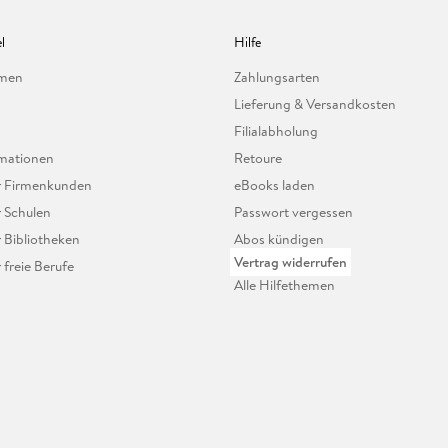
l
Hilfe
hmen
Zahlungsarten
Lieferung & Versandkosten
Filialabholung
mationen
Retoure
ür Firmenkunden
eBooks laden
r Schulen
Passwort vergessen
r Bibliotheken
Abos kündigen
Vertrag widerrufen
r freie Berufe
Alle Hilfethemen