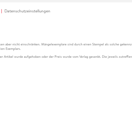
Datenschutzeinstellungen
en aber nicht einschränken. Mängelexemplare sind durch einen Stempel als solche gekennz
ien Exemplars.
ser Artikel wurde aufgehoben oder der Preis wurde vom Verlag gesenkt. Die jeweils zutreffend
ter der Leseprobe übermittelt werden.
kelseite dargestellten Datums vom Verlag angehoben.
g (UVP) des Herstellers.
n zu Preissenkungen beziehen sich auf den vorherigen Preis.
senkungen beziehen sich auf den letzten gebundenen Preis.
kelseite dargestellten Datums vom Verlag angehoben.
n den Gutschein ausschließlich online einlösen unter www.hugendubel.de. Keine Bestellung z
und eBooks) sowie für preisgebundene Kalender, tolino shine (4016621130466), tolino selec
cht möglich. Ein Weiterverkauf und der Handel des Gutscheincodes sind nicht gestattet.