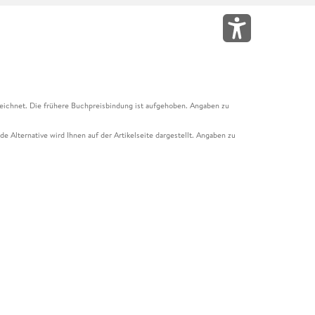
eichnet. Die frühere Buchpreisbindung ist aufgehoben. Angaben zu
e Alternative wird Ihnen auf der Artikelseite dargestellt. Angaben zu
ur Abholung mit Zahlung in der Filiale möglich. Der Gutschein ist nicht
t und das Hugendubel Hörbuch Abo. Der Gutschein ist nicht mit anderen