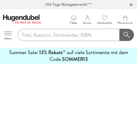
100 Tage Rückgaberecht***
Abholung in über 100 Filialen
Filiale
Konto
Merkzettel
Warenkorb
Hugendubel
Menu
Summer Sale:
13% Rabatt
auf viele Sortimente mit dem
12
mehr
Code
SOMMER13
erfahren