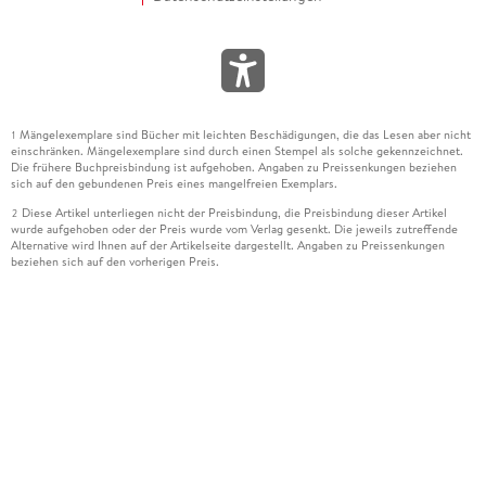
Mängelexemplare sind Bücher mit leichten Beschädigungen, die das Lesen aber nicht
1
einschränken. Mängelexemplare sind durch einen Stempel als solche gekennzeichnet.
Die frühere Buchpreisbindung ist aufgehoben. Angaben zu Preissenkungen beziehen
sich auf den gebundenen Preis eines mangelfreien Exemplars.
Diese Artikel unterliegen nicht der Preisbindung, die Preisbindung dieser Artikel
2
wurde aufgehoben oder der Preis wurde vom Verlag gesenkt. Die jeweils zutreffende
Alternative wird Ihnen auf der Artikelseite dargestellt. Angaben zu Preissenkungen
beziehen sich auf den vorherigen Preis.
Durch Öffnen der Leseprobe willigen Sie ein, dass Daten an den Anbieter der
3
Leseprobe übermittelt werden.
Der gebundene Preis dieses Artikels wird nach Ablauf des auf der Artikelseite
4
dargestellten Datums vom Verlag angehoben.
Der Preisvergleich bezieht sich auf die unverbindliche Preisempfehlung (UVP) des
5
Herstellers.
Der gebundene Preis dieses Artikels wurde vom Verlag gesenkt. Angaben zu
6
Preissenkungen beziehen sich auf den vorherigen Preis.
Die Preisbindung dieses Artikels wurde aufgehoben. Angaben zu Preissenkungen
7