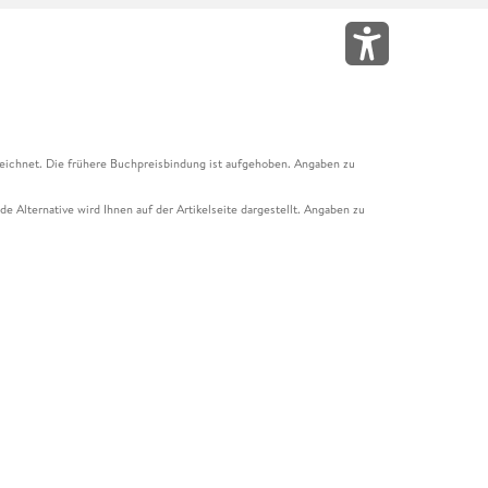
eichnet. Die frühere Buchpreisbindung ist aufgehoben. Angaben zu
e Alternative wird Ihnen auf der Artikelseite dargestellt. Angaben zu
ur Abholung mit Zahlung in der Filiale möglich. Der Gutschein ist nicht
t und das Hugendubel Hörbuch Abo. Der Gutschein ist nicht mit anderen