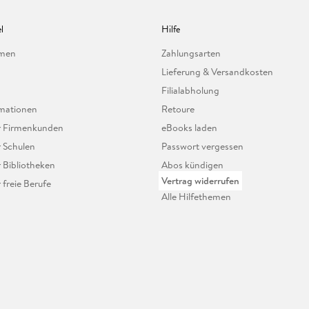
l
Hilfe
hmen
Zahlungsarten
Lieferung & Versandkosten
Filialabholung
mationen
Retoure
ür Firmenkunden
eBooks laden
r Schulen
Passwort vergessen
r Bibliotheken
Abos kündigen
Vertrag widerrufen
r freie Berufe
Alle Hilfethemen