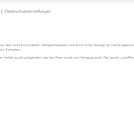
Datenschutzeinstellungen
en aber nicht einschränken. Mängelexemplare sind durch einen Stempel als solche gekennz
ien Exemplars.
ser Artikel wurde aufgehoben oder der Preis wurde vom Verlag gesenkt. Die jeweils zutreffend
ter der Leseprobe übermittelt werden.
kelseite dargestellten Datums vom Verlag angehoben.
g (UVP) des Herstellers.
n zu Preissenkungen beziehen sich auf den vorherigen Preis.
senkungen beziehen sich auf den letzten gebundenen Preis.
kelseite dargestellten Datums vom Verlag angehoben.
n den Gutschein ausschließlich online einlösen unter www.hugendubel.de. Keine Bestellung z
und eBooks) sowie für preisgebundene Kalender, tolino shine (4016621130466), tolino selec
cht möglich. Ein Weiterverkauf und der Handel des Gutscheincodes sind nicht gestattet.