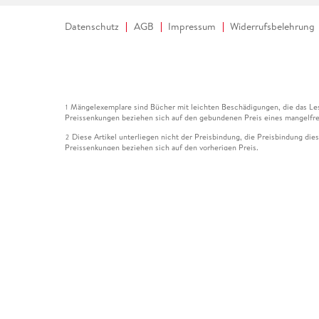
Datenschutz
AGB
Impressum
Widerrufsbelehrung
Mängelexemplare sind Bücher mit leichten Beschädigungen, die das Les
1
Preissenkungen beziehen sich auf den gebundenen Preis eines mangelfre
Diese Artikel unterliegen nicht der Preisbindung, die Preisbindung die
2
Preissenkungen beziehen sich auf den vorherigen Preis.
Durch Öffnen der Leseprobe willigen Sie ein, dass Daten an den Anbie
3
Der gebundene Preis dieses Artikels wird nach Ablauf des auf der Arti
4
Der Preisvergleich bezieht sich auf die unverbindliche Preisempfehlun
5
Der gebundene Preis dieses Artikels wurde vom Verlag gesenkt. Angabe
6
Die Preisbindung dieses Artikels wurde aufgehoben. Angaben zu Preis
7
Der gebundene Preis dieses Artikels wird nach Ablauf des auf der Arti
8
Ihr Gutschein SOMMER13 gilt bis einschließlich 10.08.2026. Sie könne
12
gültig für gesetzlich preisgebundene Artikel (deutschsprachige Bücher 
Gutscheinen und Geschenkkarten kombinierbar. Eine Barauszahlung ist ni