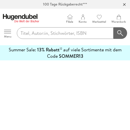
100 Tage Rückgaberecht***
Abholung in über 100 Filialen
Filiale
Konto
Merkzettel
Warenkorb
Hugendubel
Menu
Summer Sale:
13% Rabatt
auf viele Sortimente mit dem
12
mehr
Code
SOMMER13
erfahren