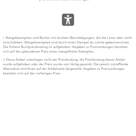
Mängelexemplare sind Bücher mit leichten Beschädigungen, die das Lesen aber nicht
1
einschränken. Mängelexemplare sind durch einen Stempel als solche gekennzeichnet.
Die frühere Buchpreisbindung ist aufgehoben. Angaben zu Preissenkungen beziehen
sich auf den gebundenen Preis eines mangelfreien Exemplars.
Diese Artikel unterliegen nicht der Preisbindung, die Preisbindung dieser Artikel
2
wurde aufgehoben oder der Preis wurde vom Verlag gesenkt. Die jeweils zutreffende
Alternative wird Ihnen auf der Artikelseite dargestellt. Angaben zu Preissenkungen
beziehen sich auf den vorherigen Preis.
Durch Öffnen der Leseprobe willigen Sie ein, dass Daten an den Anbieter der
3
Leseprobe übermittelt werden.
Der gebundene Preis dieses Artikels wird nach Ablauf des auf der Artikelseite
4
dargestellten Datums vom Verlag angehoben.
Der Preisvergleich bezieht sich auf die unverbindliche Preisempfehlung (UVP) des
5
Herstellers.
Der gebundene Preis dieses Artikels wurde vom Verlag gesenkt. Angaben zu
6
Preissenkungen beziehen sich auf den vorherigen Preis.
Die Preisbindung dieses Artikels wurde aufgehoben. Angaben zu Preissenkungen
7