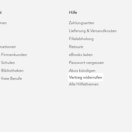
l
Hilfe
hmen
Zahlungsarten
Lieferung & Versandkosten
Filialabholung
mationen
Retoure
ür Firmenkunden
eBooks laden
r Schulen
Passwort vergessen
r Bibliotheken
Abos kündigen
Vertrag widerrufen
r freie Berufe
Alle Hilfethemen