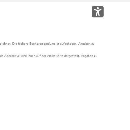
eichnet. Die frühere Buchpreisbindung ist aufgehoben. Angaben zu
e Alternative wird Ihnen auf der Artikelseite dargestellt. Angaben zu
ur Abholung mit Zahlung in der Filiale möglich. Der Gutschein ist nicht
t und das Hugendubel Hörbuch Abo. Der Gutschein ist nicht mit anderen