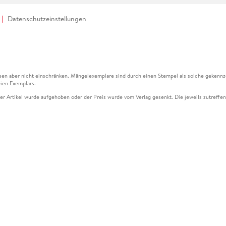
Datenschutzeinstellungen
en aber nicht einschränken. Mängelexemplare sind durch einen Stempel als solche gekennz
ien Exemplars.
ser Artikel wurde aufgehoben oder der Preis wurde vom Verlag gesenkt. Die jeweils zutreffend
ter der Leseprobe übermittelt werden.
kelseite dargestellten Datums vom Verlag angehoben.
g (UVP) des Herstellers.
n zu Preissenkungen beziehen sich auf den vorherigen Preis.
senkungen beziehen sich auf den letzten gebundenen Preis.
kelseite dargestellten Datums vom Verlag angehoben.
n den Gutschein ausschließlich online einlösen unter www.hugendubel.de. Keine Bestellung z
und eBooks) sowie für preisgebundene Kalender, tolino shine (4016621130466), tolino selec
cht möglich. Ein Weiterverkauf und der Handel des Gutscheincodes sind nicht gestattet.