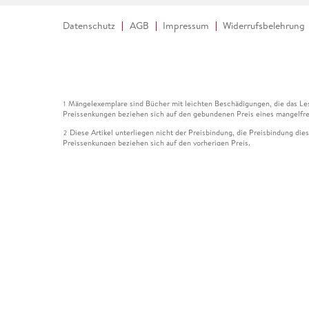
Datenschutz
AGB
Impressum
Widerrufsbelehrung
Mängelexemplare sind Bücher mit leichten Beschädigungen, die das Les
1
Preissenkungen beziehen sich auf den gebundenen Preis eines mangelfre
Diese Artikel unterliegen nicht der Preisbindung, die Preisbindung die
2
Preissenkungen beziehen sich auf den vorherigen Preis.
Durch Öffnen der Leseprobe willigen Sie ein, dass Daten an den Anbie
3
Der gebundene Preis dieses Artikels wird nach Ablauf des auf der Arti
4
Der Preisvergleich bezieht sich auf die unverbindliche Preisempfehlun
5
Der gebundene Preis dieses Artikels wurde vom Verlag gesenkt. Angabe
6
Die Preisbindung dieses Artikels wurde aufgehoben. Angaben zu Preis
7
Der gebundene Preis dieses Artikels wird nach Ablauf des auf der Arti
8
Ihr Gutschein SOMMER13 gilt bis einschließlich 10.08.2026. Sie könne
12
gültig für gesetzlich preisgebundene Artikel (deutschsprachige Bücher 
Gutscheinen und Geschenkkarten kombinierbar. Eine Barauszahlung ist ni