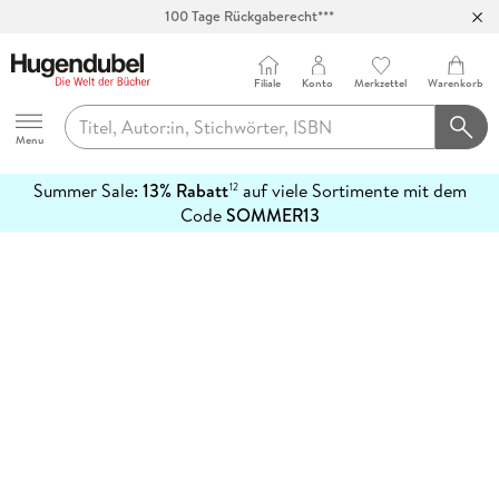
100 Tage Rückgaberecht***
Abholung in über 100 Filialen
Filiale
Konto
Merkzettel
Warenkorb
Hugendubel
Menu
Summer Sale:
13% Rabatt
auf viele Sortimente mit dem
12
mehr
Code
SOMMER13
erfahren