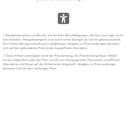
Mängelexemplare sind Bücher mit leichten Beschädigungen, die das Lesen aber nicht
1
einschränken. Mängelexemplare sind durch einen Stempel als solche gekennzeichnet.
Die frühere Buchpreisbindung ist aufgehoben. Angaben zu Preissenkungen beziehen
sich auf den gebundenen Preis eines mangelfreien Exemplars.
Diese Artikel unterliegen nicht der Preisbindung, die Preisbindung dieser Artikel
2
wurde aufgehoben oder der Preis wurde vom Verlag gesenkt. Die jeweils zutreffende
Alternative wird Ihnen auf der Artikelseite dargestellt. Angaben zu Preissenkungen
beziehen sich auf den vorherigen Preis.
Durch Öffnen der Leseprobe willigen Sie ein, dass Daten an den Anbieter der
3
Leseprobe übermittelt werden.
Der gebundene Preis dieses Artikels wird nach Ablauf des auf der Artikelseite
4
dargestellten Datums vom Verlag angehoben.
Der Preisvergleich bezieht sich auf die unverbindliche Preisempfehlung (UVP) des
5
Herstellers.
Der gebundene Preis dieses Artikels wurde vom Verlag gesenkt. Angaben zu
6
Preissenkungen beziehen sich auf den vorherigen Preis.
Die Preisbindung dieses Artikels wurde aufgehoben. Angaben zu Preissenkungen
7