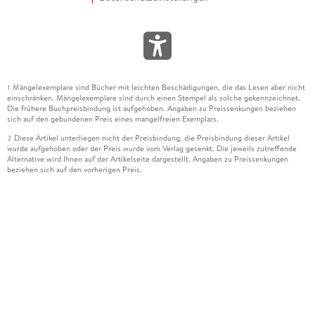
Mängelexemplare sind Bücher mit leichten Beschädigungen, die das Lesen aber nicht
1
einschränken. Mängelexemplare sind durch einen Stempel als solche gekennzeichnet.
Die frühere Buchpreisbindung ist aufgehoben. Angaben zu Preissenkungen beziehen
sich auf den gebundenen Preis eines mangelfreien Exemplars.
Diese Artikel unterliegen nicht der Preisbindung, die Preisbindung dieser Artikel
2
wurde aufgehoben oder der Preis wurde vom Verlag gesenkt. Die jeweils zutreffende
Alternative wird Ihnen auf der Artikelseite dargestellt. Angaben zu Preissenkungen
beziehen sich auf den vorherigen Preis.
Durch Öffnen der Leseprobe willigen Sie ein, dass Daten an den Anbieter der
3
Leseprobe übermittelt werden.
Der gebundene Preis dieses Artikels wird nach Ablauf des auf der Artikelseite
4
dargestellten Datums vom Verlag angehoben.
Der Preisvergleich bezieht sich auf die unverbindliche Preisempfehlung (UVP) des
5
Herstellers.
Der gebundene Preis dieses Artikels wurde vom Verlag gesenkt. Angaben zu
6
Preissenkungen beziehen sich auf den vorherigen Preis.
Die Preisbindung dieses Artikels wurde aufgehoben. Angaben zu Preissenkungen
7