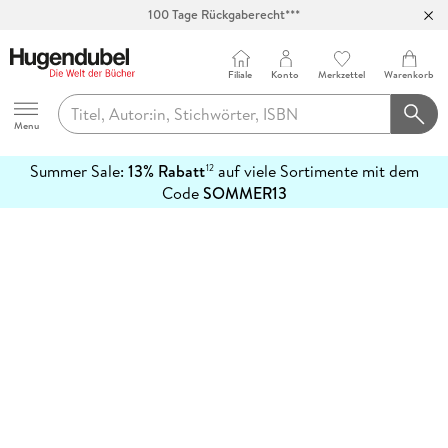
100 Tage Rückgaberecht***
Abholung in über 100 Filialen
Filiale
Konto
Merkzettel
Warenkorb
Hugendubel
Menu
Summer Sale:
13% Rabatt
auf viele Sortimente mit dem
12
mehr
Code
SOMMER13
erfahren