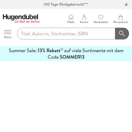
100 Tage Rückgaberecht***
Abholung in über 100 Filialen
Filiale
Konto
Merkzettel
Warenkorb
Hugendubel
Menu
Summer Sale:
13% Rabatt
auf viele Sortimente mit dem
12
mehr
Code
SOMMER13
erfahren