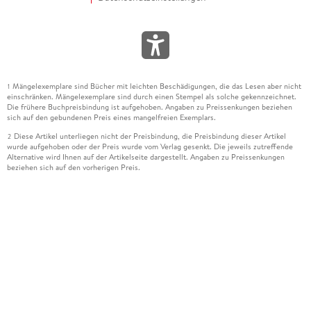
Mängelexemplare sind Bücher mit leichten Beschädigungen, die das Lesen aber nicht
1
einschränken. Mängelexemplare sind durch einen Stempel als solche gekennzeichnet.
Die frühere Buchpreisbindung ist aufgehoben. Angaben zu Preissenkungen beziehen
sich auf den gebundenen Preis eines mangelfreien Exemplars.
Diese Artikel unterliegen nicht der Preisbindung, die Preisbindung dieser Artikel
2
wurde aufgehoben oder der Preis wurde vom Verlag gesenkt. Die jeweils zutreffende
Alternative wird Ihnen auf der Artikelseite dargestellt. Angaben zu Preissenkungen
beziehen sich auf den vorherigen Preis.
Durch Öffnen der Leseprobe willigen Sie ein, dass Daten an den Anbieter der
3
Leseprobe übermittelt werden.
Der gebundene Preis dieses Artikels wird nach Ablauf des auf der Artikelseite
4
dargestellten Datums vom Verlag angehoben.
Der Preisvergleich bezieht sich auf die unverbindliche Preisempfehlung (UVP) des
5
Herstellers.
Der gebundene Preis dieses Artikels wurde vom Verlag gesenkt. Angaben zu
6
Preissenkungen beziehen sich auf den vorherigen Preis.
Die Preisbindung dieses Artikels wurde aufgehoben. Angaben zu Preissenkungen
7