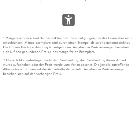
Mängelexemplare sind Bücher mit leichten Beschädigungen, die das Lesen aber nicht
1
einschränken. Mängelexemplare sind durch einen Stempel als solche gekennzeichnet.
Die frühere Buchpreisbindung ist aufgehoben. Angaben zu Preissenkungen beziehen
sich auf den gebundenen Preis eines mangelfreien Exemplars.
Diese Artikel unterliegen nicht der Preisbindung, die Preisbindung dieser Artikel
2
wurde aufgehoben oder der Preis wurde vom Verlag gesenkt. Die jeweils zutreffende
Alternative wird Ihnen auf der Artikelseite dargestellt. Angaben zu Preissenkungen
beziehen sich auf den vorherigen Preis.
Durch Öffnen der Leseprobe willigen Sie ein, dass Daten an den Anbieter der
3
Leseprobe übermittelt werden.
Der gebundene Preis dieses Artikels wird nach Ablauf des auf der Artikelseite
4
dargestellten Datums vom Verlag angehoben.
Der Preisvergleich bezieht sich auf die unverbindliche Preisempfehlung (UVP) des
5
Herstellers.
Der gebundene Preis dieses Artikels wurde vom Verlag gesenkt. Angaben zu
6
Preissenkungen beziehen sich auf den vorherigen Preis.
Die Preisbindung dieses Artikels wurde aufgehoben. Angaben zu Preissenkungen
7