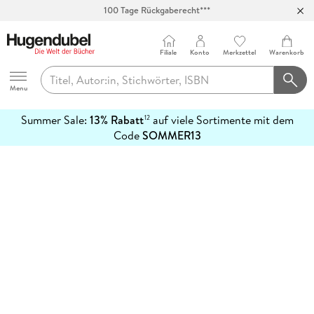
100 Tage Rückgaberecht***
Abholung in über 100 Filialen
Filiale
Konto
Merkzettel
Warenkorb
Hugendubel
Menu
Summer Sale:
13% Rabatt
auf viele Sortimente mit dem
12
mehr
Code
SOMMER13
erfahren