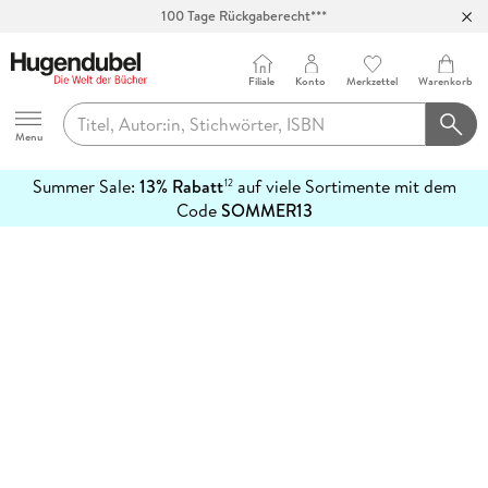
100 Tage Rückgaberecht***
Abholung in über 100 Filialen
Filiale
Konto
Merkzettel
Warenkorb
Hugendubel
Menu
Summer Sale:
13% Rabatt
auf viele Sortimente mit dem
12
mehr
Code
SOMMER13
erfahren