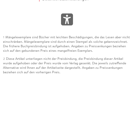
Mängelexemplare sind Bücher mit leichten Beschädigungen, die das Lesen aber nicht
1
einschränken. Mängelexemplare sind durch einen Stempel als solche gekennzeichnet.
Die frühere Buchpreisbindung ist aufgehoben. Angaben zu Preissenkungen beziehen
sich auf den gebundenen Preis eines mangelfreien Exemplars.
Diese Artikel unterliegen nicht der Preisbindung, die Preisbindung dieser Artikel
2
wurde aufgehoben oder der Preis wurde vom Verlag gesenkt. Die jeweils zutreffende
Alternative wird Ihnen auf der Artikelseite dargestellt. Angaben zu Preissenkungen
beziehen sich auf den vorherigen Preis.
Durch Öffnen der Leseprobe willigen Sie ein, dass Daten an den Anbieter der
3
Leseprobe übermittelt werden.
Der gebundene Preis dieses Artikels wird nach Ablauf des auf der Artikelseite
4
dargestellten Datums vom Verlag angehoben.
Der Preisvergleich bezieht sich auf die unverbindliche Preisempfehlung (UVP) des
5
Herstellers.
Der gebundene Preis dieses Artikels wurde vom Verlag gesenkt. Angaben zu
6
Preissenkungen beziehen sich auf den vorherigen Preis.
Die Preisbindung dieses Artikels wurde aufgehoben. Angaben zu Preissenkungen
7