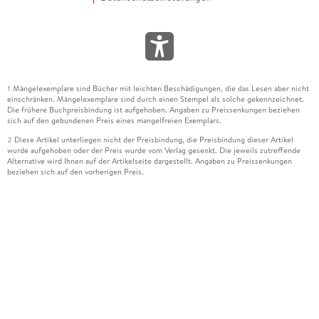
Mängelexemplare sind Bücher mit leichten Beschädigungen, die das Lesen aber nicht
1
einschränken. Mängelexemplare sind durch einen Stempel als solche gekennzeichnet.
Die frühere Buchpreisbindung ist aufgehoben. Angaben zu Preissenkungen beziehen
sich auf den gebundenen Preis eines mangelfreien Exemplars.
Diese Artikel unterliegen nicht der Preisbindung, die Preisbindung dieser Artikel
2
wurde aufgehoben oder der Preis wurde vom Verlag gesenkt. Die jeweils zutreffende
Alternative wird Ihnen auf der Artikelseite dargestellt. Angaben zu Preissenkungen
beziehen sich auf den vorherigen Preis.
Durch Öffnen der Leseprobe willigen Sie ein, dass Daten an den Anbieter der
3
Leseprobe übermittelt werden.
Der gebundene Preis dieses Artikels wird nach Ablauf des auf der Artikelseite
4
dargestellten Datums vom Verlag angehoben.
Der Preisvergleich bezieht sich auf die unverbindliche Preisempfehlung (UVP) des
5
Herstellers.
Der gebundene Preis dieses Artikels wurde vom Verlag gesenkt. Angaben zu
6
Preissenkungen beziehen sich auf den vorherigen Preis.
Die Preisbindung dieses Artikels wurde aufgehoben. Angaben zu Preissenkungen
7