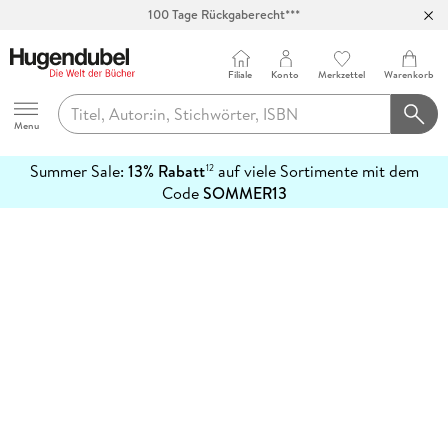
100 Tage Rückgaberecht***
Abholung in über 100 Filialen
Filiale
Konto
Merkzettel
Warenkorb
Hugendubel
Menu
Summer Sale:
13% Rabatt
auf viele Sortimente mit dem
12
mehr
Code
SOMMER13
erfahren