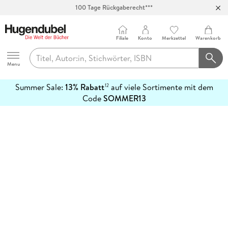
100 Tage Rückgaberecht***
Abholung in über 100 Filialen
Filiale
Konto
Merkzettel
Warenkorb
Hugendubel
Menu
Summer Sale:
13% Rabatt
auf viele Sortimente mit dem
12
mehr
Code
SOMMER13
erfahren