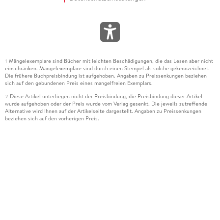
Mängelexemplare sind Bücher mit leichten Beschädigungen, die das Lesen aber nicht
1
einschränken. Mängelexemplare sind durch einen Stempel als solche gekennzeichnet.
Die frühere Buchpreisbindung ist aufgehoben. Angaben zu Preissenkungen beziehen
sich auf den gebundenen Preis eines mangelfreien Exemplars.
Diese Artikel unterliegen nicht der Preisbindung, die Preisbindung dieser Artikel
2
wurde aufgehoben oder der Preis wurde vom Verlag gesenkt. Die jeweils zutreffende
Alternative wird Ihnen auf der Artikelseite dargestellt. Angaben zu Preissenkungen
beziehen sich auf den vorherigen Preis.
Durch Öffnen der Leseprobe willigen Sie ein, dass Daten an den Anbieter der
3
Leseprobe übermittelt werden.
Der gebundene Preis dieses Artikels wird nach Ablauf des auf der Artikelseite
4
dargestellten Datums vom Verlag angehoben.
Der Preisvergleich bezieht sich auf die unverbindliche Preisempfehlung (UVP) des
5
Herstellers.
Der gebundene Preis dieses Artikels wurde vom Verlag gesenkt. Angaben zu
6
Preissenkungen beziehen sich auf den vorherigen Preis.
Die Preisbindung dieses Artikels wurde aufgehoben. Angaben zu Preissenkungen
7