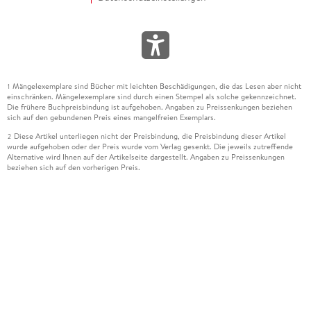
Mängelexemplare sind Bücher mit leichten Beschädigungen, die das Lesen aber nicht
1
einschränken. Mängelexemplare sind durch einen Stempel als solche gekennzeichnet.
Die frühere Buchpreisbindung ist aufgehoben. Angaben zu Preissenkungen beziehen
sich auf den gebundenen Preis eines mangelfreien Exemplars.
Diese Artikel unterliegen nicht der Preisbindung, die Preisbindung dieser Artikel
2
wurde aufgehoben oder der Preis wurde vom Verlag gesenkt. Die jeweils zutreffende
Alternative wird Ihnen auf der Artikelseite dargestellt. Angaben zu Preissenkungen
beziehen sich auf den vorherigen Preis.
Durch Öffnen der Leseprobe willigen Sie ein, dass Daten an den Anbieter der
3
Leseprobe übermittelt werden.
Der gebundene Preis dieses Artikels wird nach Ablauf des auf der Artikelseite
4
dargestellten Datums vom Verlag angehoben.
Der Preisvergleich bezieht sich auf die unverbindliche Preisempfehlung (UVP) des
5
Herstellers.
Der gebundene Preis dieses Artikels wurde vom Verlag gesenkt. Angaben zu
6
Preissenkungen beziehen sich auf den vorherigen Preis.
Die Preisbindung dieses Artikels wurde aufgehoben. Angaben zu Preissenkungen
7