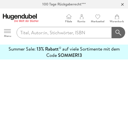
100 Tage Rückgaberecht***
Abholung in über 100 Filialen
Filiale
Konto
Merkzettel
Warenkorb
Hugendubel
Menu
Summer Sale:
13% Rabatt
auf viele Sortimente mit dem
12
mehr
Code
SOMMER13
erfahren